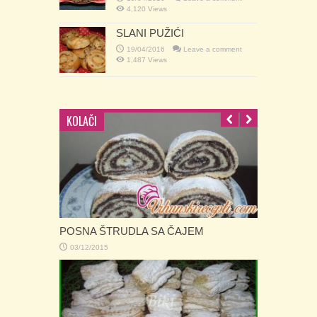
4,120 Views
SLANI PUŽIĆI
19/04/2016
Leave a comment
1,487 Views
KOLAČI
CVIJETNI MEDALJONI
01/12/2015