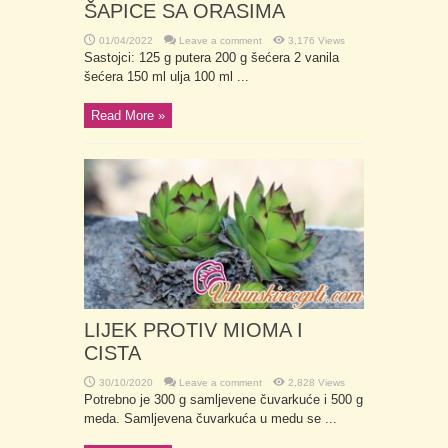
ŠAPICE SA ORASIMA
01/04/2022
Leave a comment
3,176 Views
Sastojci: 125 g putera 200 g šećera 2 vanila
šećera 150 ml ulja 100 ml ...
Read More »
LIJEK PROTIV MIOMA I
CISTA
30/10/2020
Leave a comment
2,828 Views
Potrebno je 300 g samljevene čuvarkuće i 500 g
meda. Samljevena čuvarkuća u medu se ...