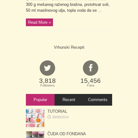
300 g mešanog raženog brašna, prstohvat soli,
50 ml maslinovog ulja, topla voda da se ...
Read More »
Vrhunski Recepti
3,818
15,456
Followers
Fans
Popular
Recent
Comments
TUTORIAL
28/05/2014
ČUDA OD FONDANA