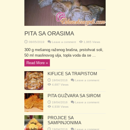
PITA SA ORASIMA
08/05/2019
Leave a comment
1,965 Views
300 g mešanog raženog brašna, prstohvat soli,
50 ml maslinovog ulja, topla voda da se ...
Read More »
KIFLICE SA TRAPISTOM
19/04/2016
Leave a comment
4,697 Views
PITA GUŽVARA SA SIROM
19/04/2016
Leave a comment
4,938 Views
PROJICE SA
SAMPINJONIMA
19/04/2016
Leave a comment