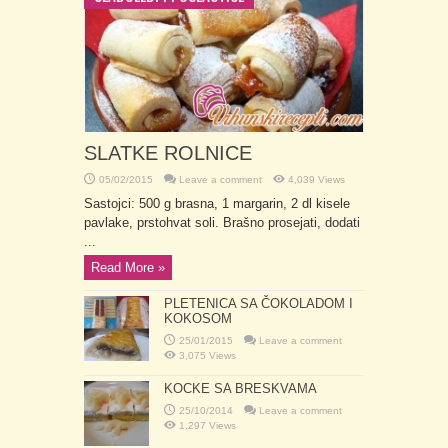
SLATKE ROLNICE
05/02/2015
Leave a comment
4,039 Views
Sastojci: 500 g brasna, 1 margarin, 2 dl kisele
pavlake, prstohvat soli. Brašno prosejati, dodati
...
Read More »
PLETENICA SA ČOKOLADOM I
KOKOSOM
25/01/2015
Leave a comment
3,075 Views
KOCKE SA BRESKVAMA
25/10/2014
Leave a comment
1,297 Views