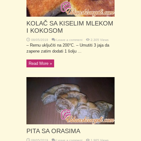
KOLAČ SA KISELIM MLEKOM
I KOKOSOM
08/05/2019
Leave a comment
2,305 Views
– Rernu uključiti na 200°C. – Umutiti 3 jaja da
zapene zatim dodati 1 šolju ...
Read More »
PITA SA ORASIMA
08/05/2019
Leave a comment
1,965 Views