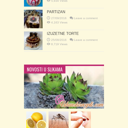
5,934 Views
PARTIZAN
27/09/2016
Leave a comment
4,163 Views
IZUZETNE TORTE
25/08/2016
Leave a comment
8,719 Views
NOVOSTI U SLIKAMA