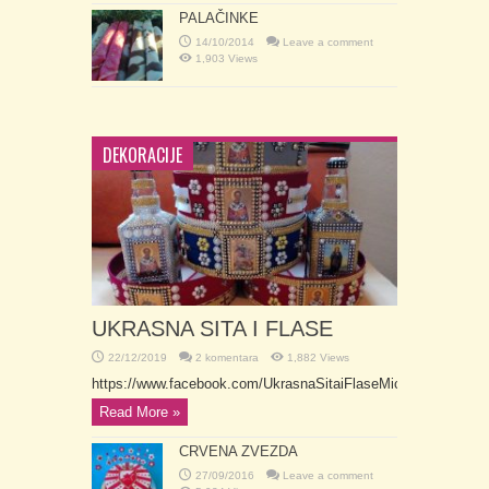
PALAČINKE
14/10/2014
Leave a comment
1,903 Views
DEKORACIJE
UKRASNA SITA I FLASE
22/12/2019
2 komentara
1,882 Views
https://www.facebook.com/UkrasnaSitaiFlaseMica
Read More »
CRVENA ZVEZDA
27/09/2016
Leave a comment