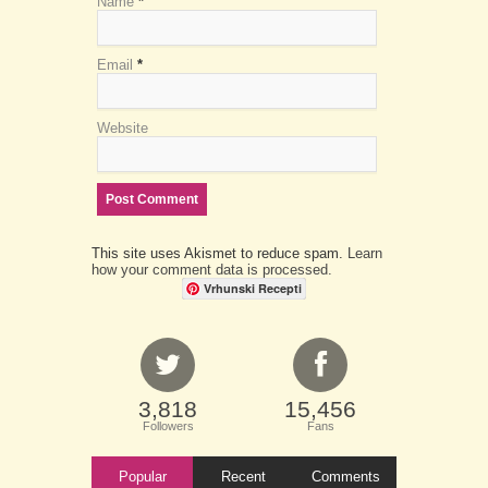
Name
*
Email
*
Website
This site uses Akismet to reduce spam.
Learn
how your comment data is processed.
Vrhunski Recepti
3,818
15,456
Followers
Fans
Popular
Recent
Comments