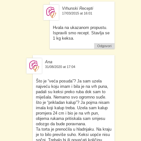
Vrhunski Recepti
17/03/2015 at 16:01
Hvala na ukazanom propustu.
Ispravili smo recept. Stavlja se
1 kg keksa.
Odgovori
Ana
31/08/2020 at 17:04
Što je “veća posuda”? Ja sam uzela
najveću koju imam i bila je na vrh puna,
padali su keksi preko ruba dok sam to
miješala. Nemamo svo ogromno suďe.
što je “prikladan kalup”? Ja pojma nisam
imala koji kalup treba. Uzela sam kalup
promjera 24 cm i bio je na vrh pun,
objema rukama pritiskala sam smjesu
odozgo da bude poravnana.
Ta torta je prenoćila u hladnjaku. Na kraju
je to bilo previše suho. Keksi uopće nisu
sočni. Trebalo bi ili povećati količinu