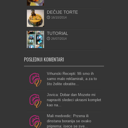
DEČIJE TORTE
16/10/2014
TUTORIAL
26/07/2014
POSLEDNJI KOMENTARI
Vrhunski Recepti: Mi smo ih
samo malo reklamirali, a za to
što želite obratite...
Jovica: Dobar dan Mozete mi
napraviti sledeci ukrasni komplet
kao na...
Mali medvedic: Przena ili
dinstana boranija se ovako
priprema: isece se sve...