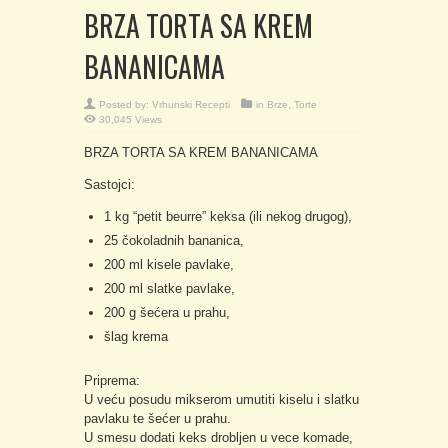
BRZA TORTA SA KREM
BANANICAMA
Posted by:
Vrhunski Recepti
in
Brze
,
Torte
30,045 Views
BRZA TORTA SA KREM BANANICAMA
Sastojci:
1 kg “petit beurre” keksa (ili nekog drugog),
25 čokoladnih bananica,
200 ml kisele pavlake,
200 ml slatke pavlake,
200 g šećera u prahu,
šlag krema
Priprema:
U veću posudu mikserom umutiti kiselu i slatku
pavlaku te šećer u prahu.
U smesu dodati keks drobljen u vece komade,