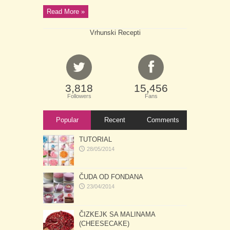
Read More »
Vrhunski Recepti
3,818
15,456
Followers
Fans
Popular
Recent
Comments
TUTORIAL
28/05/2014
ČUDA OD FONDANA
23/04/2014
ČIZKEJK SA MALINAMA
(CHEESECAKE)