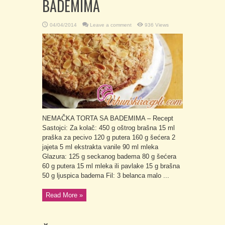
BADEMIMA
04/04/2014
Leave a comment
936 Views
NEMAČKA TORTA SA BADEMIMA – Recept
Sastojci: Za kolač: 450 g oštrog brašna 15 ml
praška za pecivo 120 g putera 160 g šećera 2
jajeta 5 ml ekstrakta vanile 90 ml mleka
Glazura: 125 g seckanog badema 80 g šećera
60 g putera 15 ml mleka ili pavlake 15 g brašna
50 g ljuspica badema Fil: 3 belanca malo ...
Read More »