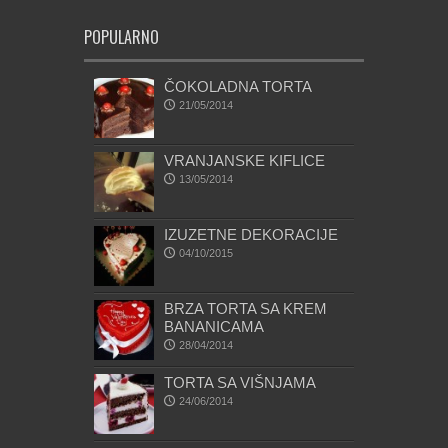
POPULARNO
ČOKOLADNA TORTA
21/05/2014
VRANJANSKE KIFLICE
13/05/2014
IZUZETNE DEKORACIJE
04/10/2015
BRZA TORTA SA KREM
BANANICAMA
28/04/2014
TORTA SA VIŠNJAMA
24/06/2014