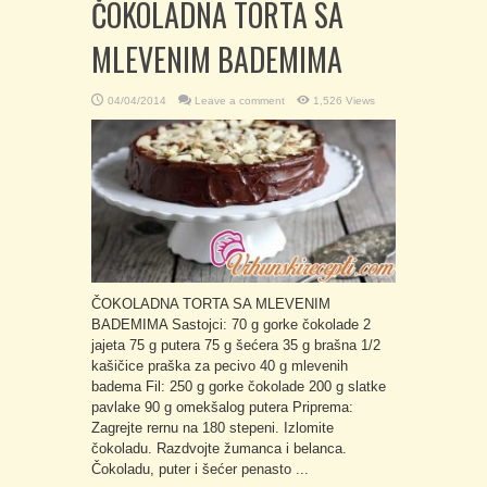
ČOKOLADNA TORTA SA
MLEVENIM BADEMIMA
04/04/2014
Leave a comment
1,526 Views
ČOKOLADNA TORTA SA MLEVENIM
BADEMIMA Sastojci: 70 g gorke čokolade 2
jajeta 75 g putera 75 g šećera 35 g brašna 1/2
kašičice praška za pecivo 40 g mlevenih
badema Fil: 250 g gorke čokolade 200 g slatke
pavlake 90 g omekšalog putera Priprema:
Zagrejte rernu na 180 stepeni. Izlomite
čokoladu. Razdvojte žumanca i belanca.
Čokoladu, puter i šećer penasto ...