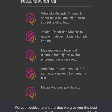
POSLEDNJI KOMENTARI
Vrhunski Recepti: Mi smo ih
samo malo reklamirali, a za to
što želite obratite...
Jovica: Dobar dan Mozete mi
napraviti sledeci ukrasni komplet
kao na...
Mali medvedic: Przena ili
dinstana boranija se ovako
priprema: isece se sve...
Ana: Što je "veća posuda"? Ja
sam uzela najveću koju imam i
bila...
Marija Podrzaj: Zelo lepo...
We use cookies to ensure that we give you the best