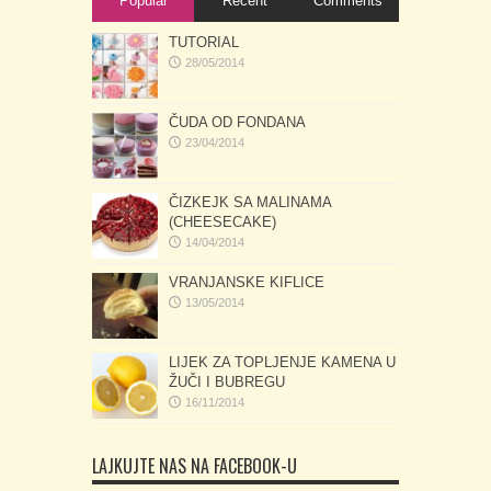
Popular
Recent
Comments
TUTORIAL
28/05/2014
ČUDA OD FONDANA
23/04/2014
ČIZKEJK SA MALINAMA
(CHEESECAKE)
14/04/2014
VRANJANSKE KIFLICE
13/05/2014
LIJEK ZA TOPLJENJE KAMENA U
ŽUČI I BUBREGU
16/11/2014
LAJKUJTE NAS NA FACEBOOK-U