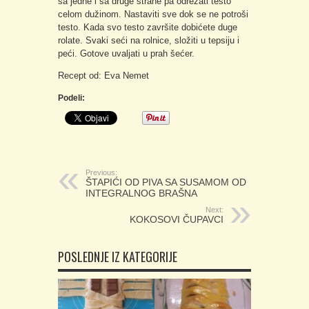
sa jedne i sa druge strane pa odrezati testo
celom dužinom. Nastaviti sve dok se ne potroši
testo. Kada svo testo završite dobićete duge
rolate. Svaki seći na rolnice, složiti u tepsiju i
peći. Gotove uvaljati u prah šećer.
Recept od: Eva Nemet
Podeli:
Previous:
ŠTAPIĆI OD PIVA SA SUSAMOM OD
INTEGRALNOG BRAŠNA
Next:
KOKOSOVI ČUPAVCI
POSLEDNJE IZ KATEGORIJE