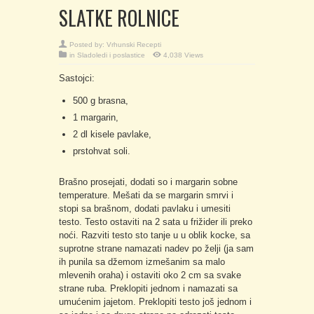
SLATKE ROLNICE
Posted by:
Vrhunski Recepti
in
Sladoledi i poslastice
4,038 Views
Sastojci:
500 g brasna,
1 margarin,
2 dl kisele pavlake,
prstohvat soli.
Brašno prosejati, dodati so i margarin sobne
temperature. Mešati da se margarin smrvi i
stopi sa brašnom, dodati pavlaku i umesiti
testo. Testo ostaviti na 2 sata u frižider ili preko
noći. Razviti testo sto tanje u u oblik kocke, sa
suprotne strane namazati nadev po želji (ja sam
ih punila sa džemom izmešanim sa malo
mlevenih oraha) i ostaviti oko 2 cm sa svake
strane ruba. Preklopiti jednom i namazati sa
umućenim jajetom. Preklopiti testo još jednom i