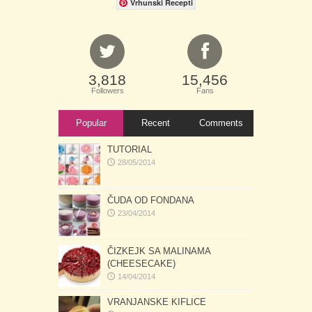
Vrhunski Recepti
3,818
15,456
Followers
Fans
Popular
Recent
Comments
TUTORIAL
28/05/2014
ČUDA OD FONDANA
23/04/2014
ČIZKEJK SA MALINAMA
(CHEESECAKE)
14/04/2014
VRANJANSKE KIFLICE