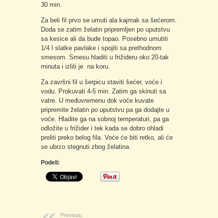
30 min.
Za beli fil prvo se umuti ala kajmak sa šećerom.
Doda se zatim želatin pripremljen po uputstvu
sa kesice ali da bude topao. Posebno umutiti
1/4 l slatke pavlake i spojiti sa prethodnom
smesom. Smesu hladiti u frižideru oko 20-tak
minuta i izliti je na koru.
Za završni fil u šerpicu staviti šećer, voće i
vodu. Prokuvati 4-5 min. Zatim ga skinuti sa
vatre. U međuvremenu dok voće kuvate
pripremite želatin po uputstvu pa ga dodajte u
voće. Hladite ga na sobnoj temperaturi, pa ga
odložite u frižider i tek kada se dobro ohladi
preliti preko belog fila. Voće će biti retko, ali će
se ubrzo stegnuti zbog želatina.
Podeli:
Previous: