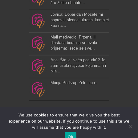
što želite obratite...
Jovica: Dobar dan Mozete mi
napraviti sledeci ukrasni komplet
kao na...
Mali medvedic: Przena ili
dinstana boranija se ovako
priprema: isece se sve...
Ana: Što je "veća posuda"? Ja
sam uzela najveću koju imam i
bila...
Marija Podrzaj: Zelo lepo...
We use cookies to ensure that we give you the best
experience on our website. If you continue to use this site we
will assume that you are happy with it.
VrhunskiRecepti © Copyright 2026, All Rights Reserved. |
Privacy Policy
|
Ko smo mi
|
Kontakt
Ok