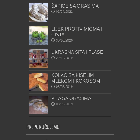
ŠAPICE SA ORASIMA
01/04/2022
LIJEK PROTIV MIOMA I
CISTA
30/10/2020
UKRASNA SITA I FLASE
22/12/2019
KOLAČ SA KISELIM
MLEKOM I KOKOSOM
08/05/2019
PITA SA ORASIMA
08/05/2019
PREPORUČUJEMO