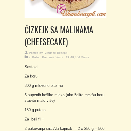
ČIZKEJK SA MALINAMA
(CHEESECAKE)
Posted by:
Vrhunski Recepti
in
Kolači
,
Kremasti
,
Voćni
40,634 Views
Sastojci:
Za koru:
300 g mlevene plazme
5 supenih kašika mleka (ako želite mekšu koru
stavite malo više)
150 g putera
Za beli fil :
2 pakovanja sira Ala kajmak – 2 x 250 g = 500