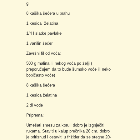
g
8 kašika šećera u prahu
1 kesica želatina
1/4 l slatke pavlake
1 vanilin šećer
Završni fil od voća:
500 g malina ili nekog voća po želji (
preporučujem da to bude šumsko voće ili neko
bobičasto voće)
8 kašika šećera
1 kesica želatina
2 dl vode
Priprema:
Umešati smesu za koru i dobro je izgnječiti
rukama. Staviti u kalup prečnika 26 cm, dobro
je pritisnuti i ostaviti u frižider da se stegne 20-