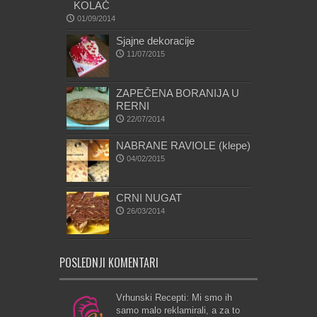
KOLAČ
01/09/2014
Sjajne dekoracije
11/07/2015
ZAPEČENA BORANIJA U
RERNI
22/07/2014
NABRANE RAVIOLE (klepe)
04/02/2015
CRNI NUGAT
26/03/2014
POSLEDNJI KOMENTARI
Vrhunski Recepti: Mi smo ih
samo malo reklamirali, a za to