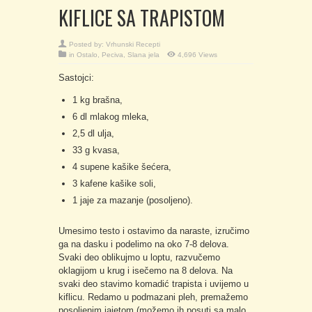
KIFLICE SA TRAPISTOM
Posted by:
Vrhunski Recepti
in
Ostalo
,
Peciva
,
Slana jela
4,696 Views
Sastojci:
1 kg brašna,
6 dl mlakog mleka,
2,5 dl ulja,
33 g kvasa,
4 supene kašike šećera,
3 kafene kašike soli,
1 jaje za mazanje (posoljeno).
Umesimo testo i ostavimo da naraste, izručimo
ga na dasku i podelimo na oko 7-8 delova.
Svaki deo oblikujmo u loptu, razvučemo
oklagijom u krug i isečemo na 8 delova. Na
svaki deo stavimo komadić trapista i uvijemo u
kiflicu. Redamo u podmazani pleh, premažemo
posoljenim jajetom (možemo ih posuti sa malo