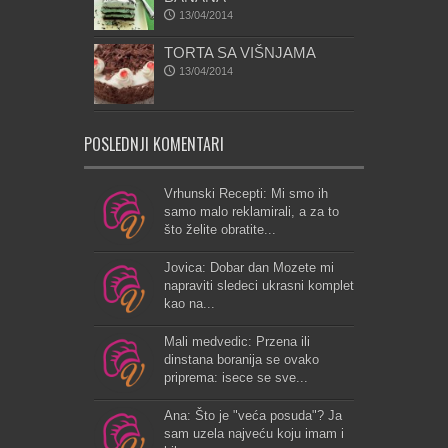
13/04/2014
TORTA SA VIŠNJAMA
13/04/2014
POSLEDNJI KOMENTARI
Vrhunski Recepti: Mi smo ih
samo malo reklamirali, a za to
što želite obratite...
Jovica: Dobar dan Mozete mi
napraviti sledeci ukrasni komplet
kao na...
Mali medvedic: Przena ili
dinstana boranija se ovako
priprema: isece se sve...
Ana: Što je "veća posuda"? Ja
sam uzela najveću koju imam i