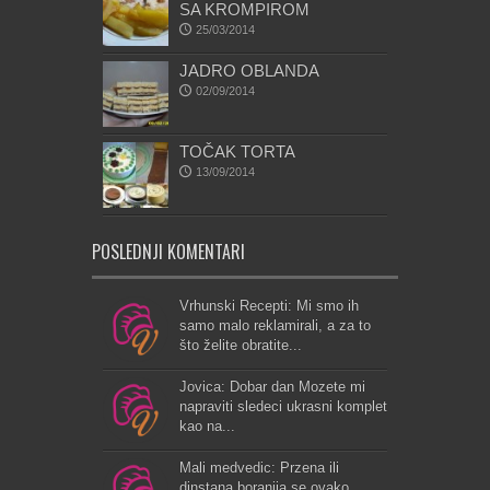
SA KROMPIROM
25/03/2014
JADRO OBLANDA
02/09/2014
TOČAK TORTA
13/09/2014
POSLEDNJI KOMENTARI
Vrhunski Recepti: Mi smo ih
samo malo reklamirali, a za to
što želite obratite...
Jovica: Dobar dan Mozete mi
napraviti sledeci ukrasni komplet
kao na...
Mali medvedic: Przena ili
dinstana boranija se ovako