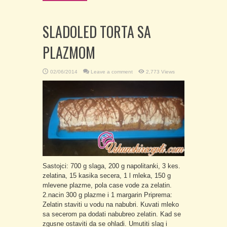
SLADOLED TORTA SA
PLAZMOM
02/06/2014
Leave a comment
2,773 Views
Sastojci: 700 g slaga, 200 g napolitanki, 3 kes.
zelatina, 15 kasika secera, 1 l mleka, 150 g
mlevene plazme, pola case vode za zelatin.
2.nacin 300 g plazme i 1 margarin Priprema:
Zelatin staviti u vodu na nabubri. Kuvati mleko
sa secerom pa dodati nabubreo zelatin. Kad se
zgusne ostaviti da se ohladi. Umutiti slag i