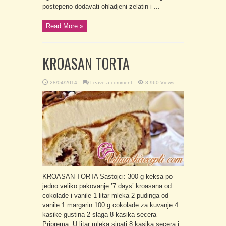
postepeno dodavati ohladjeni zelatin i ...
Read More »
KROASAN TORTA
28/04/2014
Leave a comment
3,960 Views
KROASAN TORTA Sastojci: 300 g keksa po
jedno veliko pakovanje ’7 days’ kroasana od
cokolade i vanile 1 litar mleka 2 pudinga od
vanile 1 margarin 100 g cokolade za kuvanje 4
kasike gustina 2 slaga 8 kasika secera
Priprema: U litar mleka sipati 8 kasika secera i