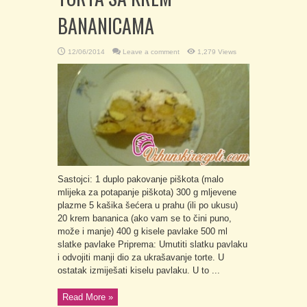
BANANICAMA
12/06/2014
Leave a comment
1,279 Views
Sastojci: 1 duplo pakovanje piškota (malo
mlijeka za potapanje piškota) 300 g mljevene
plazme 5 kašika šećera u prahu (ili po ukusu)
20 krem bananica (ako vam se to čini puno,
može i manje) 400 g kisele pavlake 500 ml
slatke pavlake Priprema: Umutiti slatku pavlaku
i odvojiti manji dio za ukrašavanje torte. U
ostatak izmiješati kiselu pavlaku. U to ...
Read More »