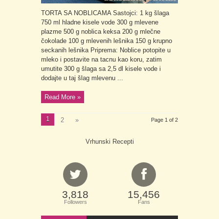
TORTA SA NOBLICAMA Sastojci: 1 kg šlaga
750 ml hladne kisele vode 300 g mlevene
plazme 500 g noblica keksa 200 g mlečne
čokolade 100 g mlevenih lešnika 150 g krupno
seckanih lešnika Priprema: Noblice potopite u
mleko i postavite na tacnu kao koru, zatim
umutite 300 g šlaga sa 2,5 dl kisele vode i
dodajte u taj šlag mlevenu ...
Read More »
1
2
»
Page 1 of 2
Vrhunski Recepti
3,818
15,456
Followers
Fans