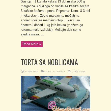
Sastojci: 1 kg jafa keksa 13 dcl mleka 500 g
margarina 3 pudinga od vanile 14 kašika šećera
3 kašike šećera u prahu Priprema: Kora: U 3 dcl
mleka staviti 250 g margarina, mešati na
šporetu dok se margarin otopi. Skinuti sa
šporeta i dodati 1 kg jafa keksa (možete ga
rukama malo izdrobiti). Mešajte dok se ne
sjedini masa. ...
Read More »
TORTA SA NOBLICAMA
27/04/2014
Leave a comment
1,089 Views