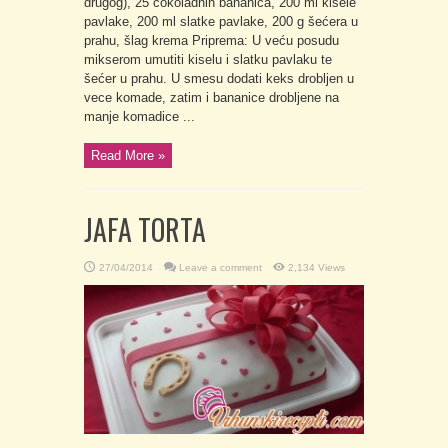
drugog), 25 čokoladnih bananica, 200 ml kisele
pavlake, 200 ml slatke pavlake, 200 g šećera u
prahu, šlag krema Priprema: U veću posudu
mikserom umutiti kiselu i slatku pavlaku te
šećer u prahu. U smesu dodati keks drobljen u
vece komade, zatim i bananice drobljene na
manje komadice ...
Read More »
JAFA TORTA
27/04/2014
Leave a comment
2,134 Views