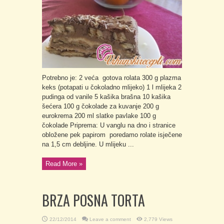
Potrebno je: 2 veća gotova rolata 300 g plazma
keks (potapati u čokoladno mlijeko) 1 l mlijeka 2
pudinga od vanile 5 kašika brašna 10 kašika
šećera 100 g čokolade za kuvanje 200 g
eurokrema 200 ml slatke pavlake 100 g
čokolade Priprema: U vanglu na dno i stranice
obložene pek papirom poredamo rolate isječene
na 1,5 cm debljine. U mlijeku ...
Read More »
BRZA POSNA TORTA
22/12/2014
Leave a comment
2,779 Views