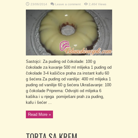
23/06/2014
Leave a comment
2,464 Views
Sastojci: Za puding od čokolade: 100 g
čokolade za kuvanje 500 ml mlijeka 1 puding od
čokolade 3-4 kašičice praha za instant kafu 60
g šećera Za puding od vanilije: 400 ml mlijeka 1
puding od vanilije 60 g šećera Ukrašavanje: 100
g čokolade Priprema: Odvojiti od mlijeka 6
kašika i u njega pomiješani prah za puding,
kafu i šećer ...
Read More »
TORTA SA KREM