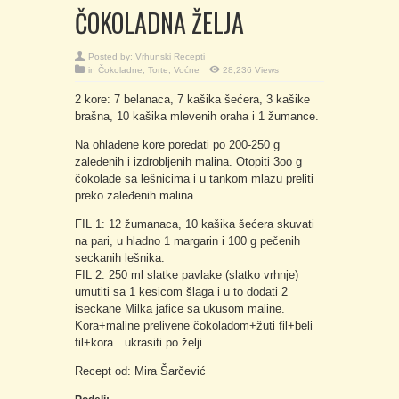
ČOKOLADNA ŽELJA
Posted by:
Vrhunski Recepti
in
Čokoladne
,
Torte
,
Voćne
28,236 Views
2 kore: 7 belanaca, 7 kašika šećera, 3 kašike
brašna, 10 kašika mlevenih oraha i 1 žumance.
Na ohlađene kore poređati po 200-250 g
zaleđenih i izdrobljenih malina. Otopiti 3oo g
čokolade sa lešnicima i u tankom mlazu preliti
preko zaleđenih malina.
FIL 1: 12 žumanaca, 10 kašika šećera skuvati
na pari, u hladno 1 margarin i 100 g pečenih
seckanih lešnika.
FIL 2: 250 ml slatke pavlake (slatko vrhnje)
umutiti sa 1 kesicom šlaga i u to dodati 2
iseckane Milka jafice sa ukusom maline.
Kora+maline prelivene čokoladom+žuti fil+beli
fil+kora…ukrasiti po želji.
Recept od: Mira Šarčević