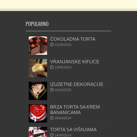
POPULARNO
ČOKOLADNA TORTA
21/05/2014
VRANJANSKE KIFLICE
13/05/2014
IZUZETNE DEKORACIJE
04/10/2015
BRZA TORTA SA KREM
BANANICAMA
28/04/2014
TORTA SA VIŠNJAMA
24/06/2014