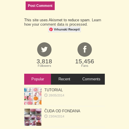
This site uses Akismet to reduce spam.
Learn
how your comment data is processed.
Vrhunski Recepti
3,818
15,456
Followers
Fans
Popular
Recent
Comments
TUTORIAL
28/05/2014
ČUDA OD FONDANA
23/04/2014