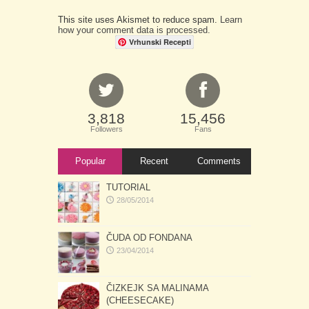
This site uses Akismet to reduce spam.
Learn
how your comment data is processed.
Vrhunski Recepti
3,818
15,456
Followers
Fans
Popular
Recent
Comments
TUTORIAL
28/05/2014
ČUDA OD FONDANA
23/04/2014
ČIZKEJK SA MALINAMA
(CHEESECAKE)