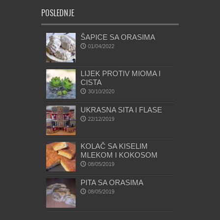
POSLEDNJE
ŠAPICE SA ORASIMA
01/04/2022
LIJEK PROTIV MIOMA I
CISTA
30/10/2020
UKRASNA SITA I FLASE
22/12/2019
KOLAČ SA KISELIM
MLEKOM I KOKOSOM
08/05/2019
PITA SA ORASIMA
08/05/2019