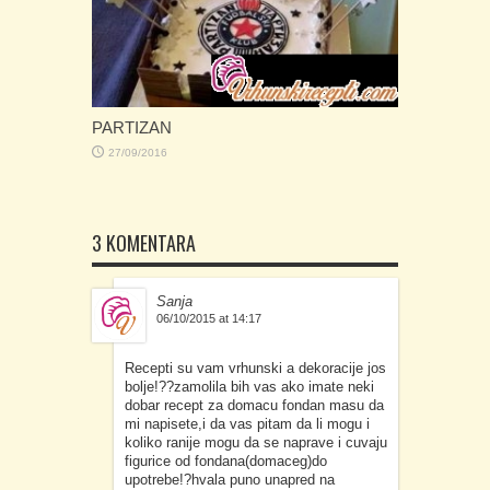
PARTIZAN
27/09/2016
3 KOMENTARA
Sanja
06/10/2015 at 14:17
Recepti su vam vrhunski a dekoracije jos
bolje!??zamolila bih vas ako imate neki
dobar recept za domacu fondan masu da
mi napisete,i da vas pitam da li mogu i
koliko ranije mogu da se naprave i cuvaju
figurice od fondana(domaceg)do
upotrebe!?hvala puno unapred na