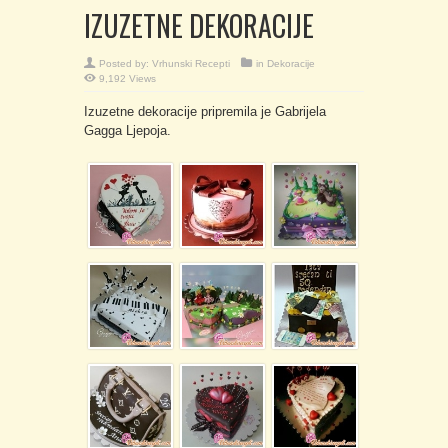
IZUZETNE DEKORACIJE
Posted by:
Vrhunski Recepti
in
Dekoracije
9,192 Views
Izuzetne dekoracije pripremila je Gabrijela
Gagga Ljepoja.