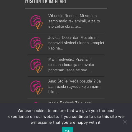
POSLEDNJI KOMENTARI
Vrhunski Recepti: Mi smo ih
samo malo reklamirali, a za to
što želite obratite...
Jovica: Dobar dan Mozete mi
napraviti sledeci ukrasni komplet
kao na...
Mali medvedic: Przena ili
dinstana boranija se ovako
priprema: isece se sve...
Ana: Što je "veća posuda"? Ja
sam uzela najveću koju imam i
bila...
Marija Podrzaj: Zelo lepo...
We use cookies to ensure that we give you the best
experience on our website. If you continue to use this site we
will assume that you are happy with it.
Ok