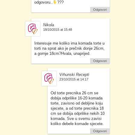
odgovoru..
???
Odgovori
Nikola
18/10/2015 at 15:48
Interesuje me koliko ima komada torte u
torti na sprat ako je prečnik donje 26cm,
a gornje 18cm?Hvala, unaprijed.
Odgovori
Vrhunski Recepti
23/10/2015 at 14:17
Od torte precnika 26 cm se
dobija odprilike 16-20 komada
torte, zavisno od debljine koju
sjecete, a od torte precnika 18
cm se dobija odprilike nekih 10
komada. Sve u svemu zavisi
koliko debele komade sjecete.
Odgovori