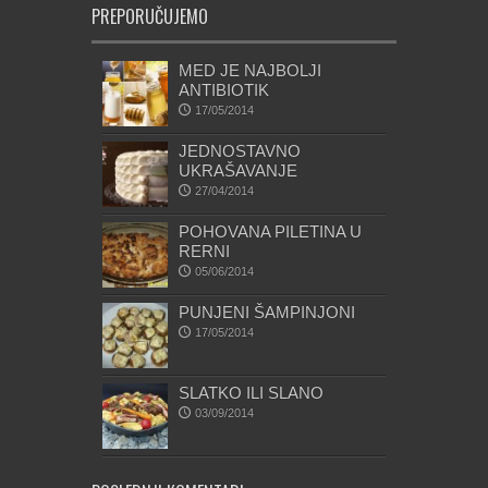
PREPORUČUJEMO
MED JE NAJBOLJI
ANTIBIOTIK
17/05/2014
JEDNOSTAVNO
UKRAŠAVANJE
27/04/2014
POHOVANA PILETINA U
RERNI
05/06/2014
PUNJENI ŠAMPINJONI
17/05/2014
SLATKO ILI SLANO
03/09/2014