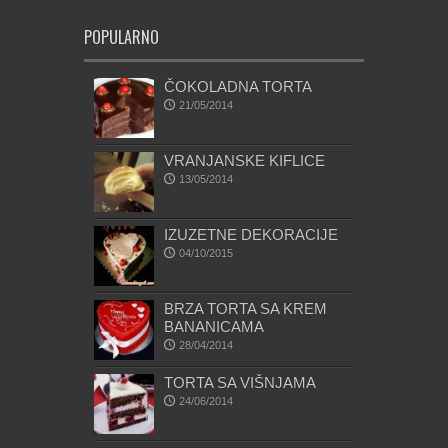
POPULARNO
ČOKOLADNA TORTA
21/05/2014
VRANJANSKE KIFLICE
13/05/2014
IZUZETNE DEKORACIJE
04/10/2015
BRZA TORTA SA KREM
BANANICAMA
28/04/2014
TORTA SA VIŠNJAMA
24/06/2014