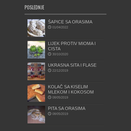
POSLEDNJE
ŠAPICE SA ORASIMA
01/04/2022
LIJEK PROTIV MIOMA I
CISTA
30/10/2020
UKRASNA SITA I FLASE
22/12/2019
KOLAČ SA KISELIM
MLEKOM I KOKOSOM
08/05/2019
PITA SA ORASIMA
08/05/2019