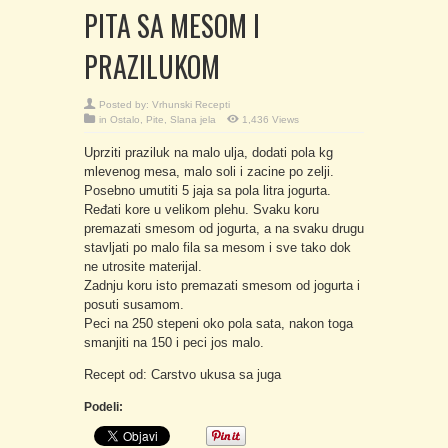
PITA SA MESOM I
PRAZILUKOM
Posted by:
Vrhunski Recepti
in
Ostalo
,
Pite
,
Slana jela
1,436 Views
Uprziti praziluk na malo ulja, dodati pola kg
mlevenog mesa, malo soli i zacine po zelji.
Posebno umutiti 5 jaja sa pola litra jogurta.
Ređati kore u velikom plehu. Svaku koru
premazati smesom od jogurta, a na svaku drugu
stavljati po malo fila sa mesom i sve tako dok
ne utrosite materijal.
Zadnju koru isto premazati smesom od jogurta i
posuti susamom.
Peci na 250 stepeni oko pola sata, nakon toga
smanjiti na 150 i peci jos malo.
Recept od: Carstvo ukusa sa juga
Podeli: