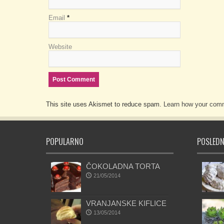
Email
*
Website
This site uses Akismet to reduce spam.
Learn how your comm
POPULARNO
POSLEDN
ČOKOLADNA TORTA
21/05/2014
VRANJANSKE KIFLICE
13/05/2014