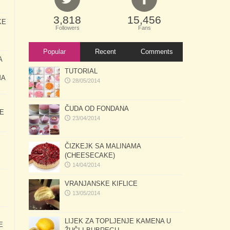
3,818
15,456
KE
Followers
Fans
Popular
Recent
Comments
A
TUTORIAL
MA
28/05/2014
ČUDA OD FONDANA
E
23/04/2014
ČIZKEJK SA MALINAMA
(CHEESECAKE)
14/04/2014
VRANJANSKE KIFLICE
13/05/2014
LIJEK ZA TOPLJENJE KAMENA U
E