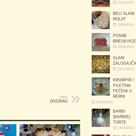
22/12/2019
BELI SLANI
ROLAT
23/04/2014
POSNE
BRESKVICE
10/05/2014
SLANI
ZALOGAJČI
15/11/2014
KROMPIR I
PILETINA
PEČENI U
RERNI
Next:
DVORAC
22/07/2014
BARBI
(BARBIE)
TORTE
14/05/2014