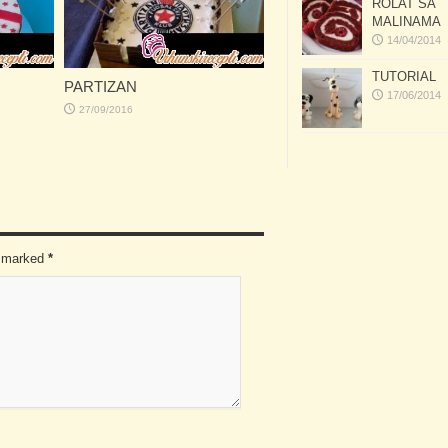
ROLAT SA
MALINAMA
14/04/2014
TUTORIAL
PARTIZAN
17/06/2014
27/09/2016
re marked
*