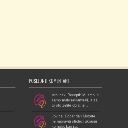
POSLEDNJI KOMENTARI
Vrhunski Recepti: Mi smo ih
samo malo reklamirali, a za
to što želite obratite...
Jovica: Dobar dan Mozete
mi napraviti sledeci ukrasni
komplet kao na...