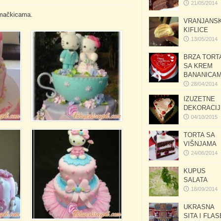
21/05/2014
y mačkicama.
VRANJANS
KIFLICE
13/05/2014
BRZA TORT
SA KREM
BANANICA
28/04/2014
IZUZETNE
DEKORACIJ
04/10/2015
TORTA SA
VIŠNJAMA
24/06/2014
KUPUS
SALATA
18/09/2014
UKRASNA
SITA I FLAS