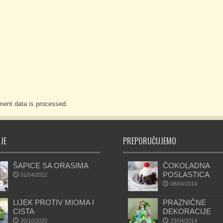
ent data is processed.
JE
PREPORUČUJEMO
ŠAPICE SA ORASIMA
ČOKOLADNA
POSLASTICA
01/04/2022
08/04/2014
LIJEK PROTIV MIOMA I
PRAZNIČNE
CISTA
DEKORACIJE
30/10/2020
23/04/2014