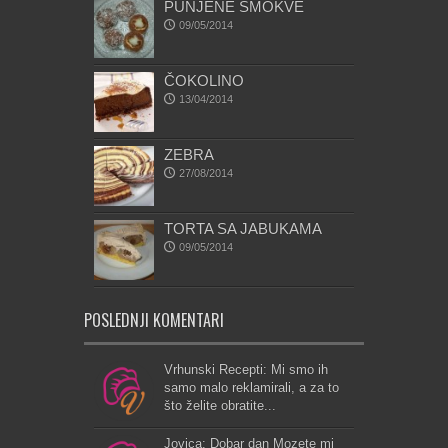
PUNJENE SMOKVE
09/05/2014
ČOKOLINO
13/04/2014
ZEBRA
27/08/2014
TORTA SA JABUKAMA
09/05/2014
POSLEDNJI KOMENTARI
Vrhunski Recepti: Mi smo ih
samo malo reklamirali, a za to
što želite obratite...
Jovica: Dobar dan Mozete mi