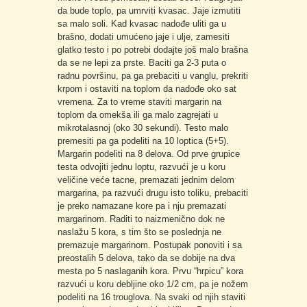
da bude toplo, pa umrviti kvasac. Jaje izmutiti
sa malo soli. Kad kvasac nadođe uliti ga u
brašno, dodati umućeno jaje i ulje, zamesiti
glatko testo i po potrebi dodajte još malo brašna
da se ne lepi za prste. Baciti ga 2-3 puta o
radnu površinu, pa ga prebaciti u vanglu, prekriti
krpom i ostaviti na toplom da nadođe oko sat
vremena. Za to vreme staviti margarin na
toplom da omekša ili ga malo zagrejati u
mikrotalasnoj (oko 30 sekundi). Testo malo
premesiti pa ga podeliti na 10 loptica (5+5).
Margarin podeliti na 8 delova. Od prve grupice
testa odvojiti jednu loptu, razvući je u koru
veličine veće tacne, premazati jednim delom
margarina, pa razvući drugu isto toliku, prebaciti
je preko namazane kore pa i nju premazati
margarinom. Raditi to naizmenično dok ne
naslažu 5 kora, s tim što se poslednja ne
premazuje margarinom. Postupak ponoviti i sa
preostalih 5 delova, tako da se dobije na dva
mesta po 5 naslaganih kora. Prvu “hrpicu” kora
razvući u koru debljine oko 1/2 cm, pa je nožem
podeliti na 16 trouglova. Na svaki od njih staviti