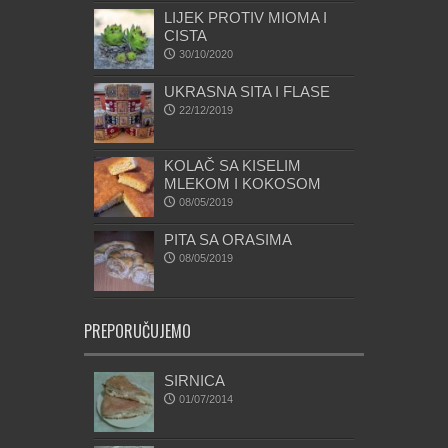
LIJEK PROTIV MIOMA I
CISTA
30/10/2020
UKRASNA SITA I FLASE
22/12/2019
KOLAČ SA KISELIM
MLEKOM I KOKOSOM
08/05/2019
PITA SA ORASIMA
08/05/2019
PREPORUČUJEMO
SIRNICA
01/07/2014