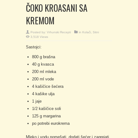
ČOKO KROASANI SA
KREMOM
Posted by:
Vrhunski Recepti
in
Kolači
,
Sitni
3,518 Views
Sastojci:
800 g brašna
40 g kvasca
200 ml mleka
200 ml vode
4 kašičice šećera
4 kašike ulja
1 jaje
1/2 kašičice soli
125 g margarina
po potrebi eurokrema
Mleko i vodu pomešati, dodati šećer i zagrejati