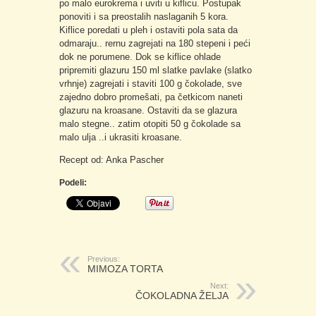
po malo eurokrema i uviti u kiflicu. Postupak
ponoviti i sa preostalih naslaganih 5 kora.
Kiflice poredati u pleh i ostaviti pola sata da
odmaraju.. rernu zagrejati na 180 stepeni i peći
dok ne porumene. Dok se kiflice ohlade
pripremiti glazuru 150 ml slatke pavlake (slatko
vrhnje) zagrejati i staviti 100 g čokolade, sve
zajedno dobro promešati, pa četkicom naneti
glazuru na kroasane. Ostaviti da se glazura
malo stegne.. zatim otopiti 50 g čokolade sa
malo ulja ..i ukrasiti kroasane.
Recept od: Anka Pascher
Podeli:
Previous:
MIMOZA TORTA
Next:
ČOKOLADNA ŽELJA