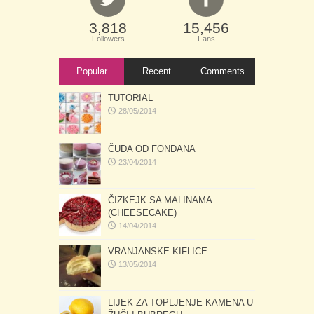
3,818
15,456
Followers
Fans
Popular
Recent
Comments
TUTORIAL
28/05/2014
ČUDA OD FONDANA
23/04/2014
ČIZKEJK SA MALINAMA
(CHEESECAKE)
14/04/2014
VRANJANSKE KIFLICE
13/05/2014
LIJEK ZA TOPLJENJE KAMENA U