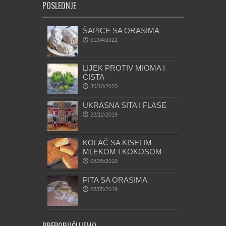
POSLEDNJE
ŠAPICE SA ORASIMA
01/04/2022
LIJEK PROTIV MIOMA I
CISTA
30/10/2020
UKRASNA SITA I FLASE
22/12/2019
KOLAČ SA KISELIM
MLEKOM I KOKOSOM
08/05/2019
PITA SA ORASIMA
08/05/2019