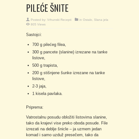
PILEĆE ŠNITE
Posted by:
Vrhunski Recepti
in
Ostalo
,
Slana jela
805 Views
Sastojci:
700 g pilećeg filea,
300 g pancete (slanine) izrezane na tanke
listove,
500 g trapista,
200 g stišnjene šunke izrezane na tanke
listove,
2-3 jaja,
1 kisela pavlaka.
Priprema:
Vatrostalnu posudu obložiti listovima slanine,
tako da krajevi vise preko oboda posude. File
izrezati na deblje šnicle – ja uzmem jedan
komad i samo uzduž presečem, tako da