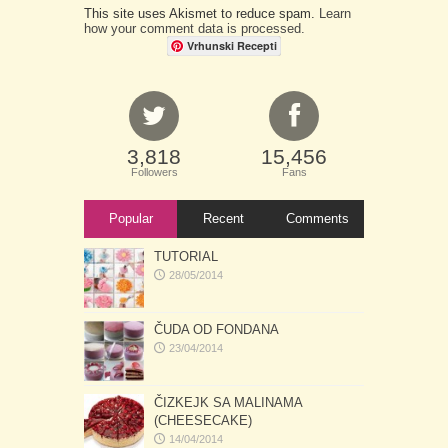
This site uses Akismet to reduce spam.
Learn
how your comment data is processed.
Vrhunski Recepti
3,818
15,456
Followers
Fans
Popular
Recent
Comments
TUTORIAL
28/05/2014
ČUDA OD FONDANA
23/04/2014
ČIZKEJK SA MALINAMA
(CHEESECAKE)
14/04/2014