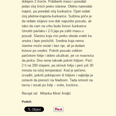
dobijem 2 šnicle. Pobiberiti meso i poređati
jedan sloj šnicli preko slanine. Obilno narendati
trapist, pa poređati sloj šunkarice. Opet ređati
sloj piletine-trapista-šunkarice. Suština priče je
da ređate slojeve sve dok napunite posudu, ali
tako da vam na vrhu budu listovi šunkarice.
Umutiti pavlaku i 2-3 jaja pa zaliti masu u
posudi. Slaninu koja visi preko oboda vratiti ka
unutra i lepo posložiti. Sredina koja nema
slanine može ostati i bez nje, ali ja dodam
listove po sredini. Pokriti posudu velikim
parčetom folije i dobro ušuškati, jer ce masnoća
da prska. Dno rerne takođe pokriti folijom. Peći
2 h na 200 stepeni, pa skinuti foliju i peći još 30
minuta na istoj temperaturi. Kad je pečeno,
izvaditi, pokriti poklopcem ili folijom i najbolje je
ostaviti da prenoći na hladnom. Tada istresti na
tacnu i rezati po želji – snite, kockice…
Recept od: Milanka Minić Andjić
Podeli: