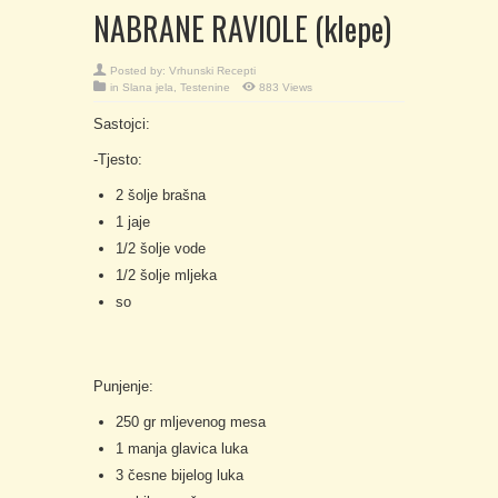
NABRANE RAVIOLE (klepe)
Posted by:
Vrhunski Recepti
in
Slana jela
,
Testenine
883 Views
Sastojci:
-Tjesto:
2 šolje brašna
1 jaje
1/2 šolje vode
1/2 šolje mljeka
so
Punjenje:
250 gr mljevenog mesa
1 manja glavica luka
3 česne bijelog luka