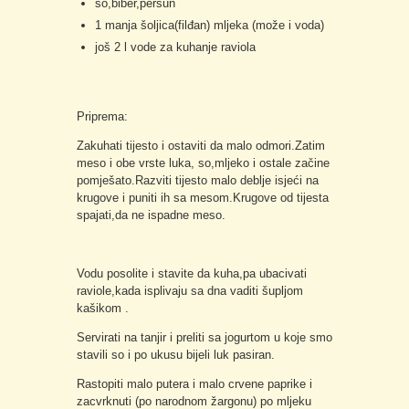
so,biber,peršun
1 manja šoljica(filđan) mljeka (može i voda)
još 2 l vode za kuhanje raviola
Priprema:
Zakuhati tijesto i ostaviti da malo odmori.Zatim
meso i obe vrste luka, so,mljeko i ostale začine
pomješato.Razviti tijesto malo deblje isjeći na
krugove i puniti ih sa mesom.Krugove od tijesta
spajati,da ne ispadne meso.
Vodu posolite i stavite da kuha,pa ubacivati
raviole,kada isplivaju sa dna vaditi šupljom
kašikom .
Servirati na tanjir i preliti sa jogurtom u koje smo
stavili so i po ukusu bijeli luk pasiran.
Rastopiti malo putera i malo crvene paprike i
zacvrknuti (po narodnom žargonu) po mljeku