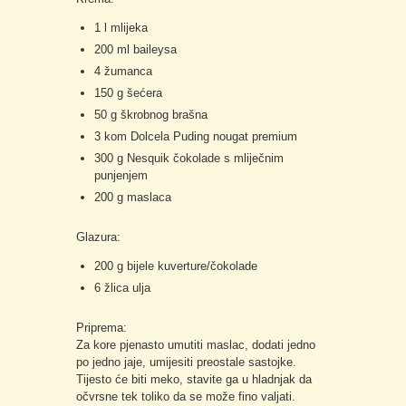
1 l mlijeka
200 ml baileysa
4 žumanca
150 g šećera
50 g škrobnog brašna
3 kom Dolcela Puding nougat premium
300 g Nesquik čokolade s mliječnim
punjenjem
200 g maslaca
Glazura:
200 g bijele kuverture/čokolade
6 žlica ulja
Priprema:
Za kore pjenasto umutiti maslac, dodati jedno
po jedno jaje, umijesiti preostale sastojke.
Tijesto će biti meko, stavite ga u hladnjak da
očvrsne tek toliko da se može fino valjati.