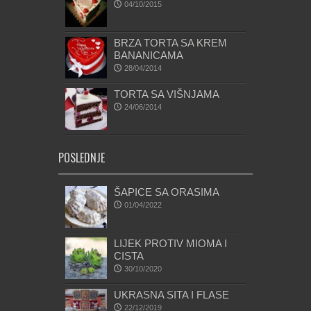
04/10/2015
BRZA TORTA SA KREM
BANANICAMA
28/04/2014
TORTA SA VIŠNJAMA
24/06/2014
POSLEDNJE
ŠAPICE SA ORASIMA
01/04/2022
LIJEK PROTIV MIOMA I
CISTA
30/10/2020
UKRASNA SITA I FLASE
22/12/2019