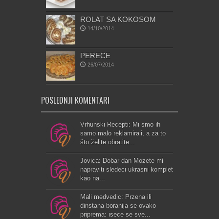
ROLAT SA KOKOSOM
14/10/2014
PERECE
26/07/2014
POSLEDNJI KOMENTARI
Vrhunski Recepti: Mi smo ih
samo malo reklamirali, a za to
što želite obratite...
Jovica: Dobar dan Mozete mi
napraviti sledeci ukrasni komplet
kao na...
Mali medvedic: Przena ili
dinstana boranija se ovako
priprema: isece se sve...