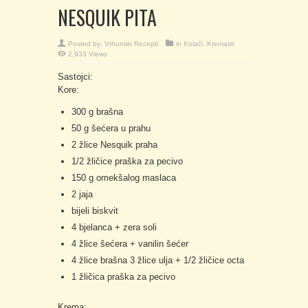
NESQUIK PITA
Posted by:
Vrhunski Recepti
in
Kolači
,
Kremasti
2,933 Views
Sastojci:
Kore:
300 g brašna
50 g šećera u prahu
2 žlice Nesquik praha
1/2 žličice praška za pecivo
150 g omekšalog maslaca
2 jaja
bijeli biskvit
4 bjelanca + zera soli
4 žlice šećera + vanilin šećer
4 žlice brašna 3 žlice ulja + 1/2 žličice octa
1 žličica praška za pecivo
Krema: