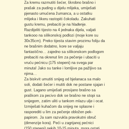
Za kremu razmutiti šećer, škrobno brašno i
prašak za puding u dijelu mlijeka, umiješati
pjenasto umućena žumanca, a u ostatku
mlijeka i likeru rastopiti čokoladu. Zakuhati
gustu kremu, prebaciti je na hlađenje.
Razdijeliti tijesto na 4 jednaka dijela, valjati
tankooo na silikonskoj podlozi (moje kore su
30x35cm). Preko tijesta stavim prozirnu foliju da
ne brašnim dodatno, kore se valjaju
fantastično… zajedno sa silikonskom podlogom
prebaciti na okrenut lim za pečenje i ubaciti u
vruću pećnicu (175 stepeni) na svega par
minuta! Jako su tanke i lomljive pa pažljivo sa
njima…
Za biskvit umutiti snijeg od bjelanaca sa malo
soli, dodati šećer i mutiti dok ne postane sjajan i
gust. Lagano umiješati prosijano brašno sa
praškom za pecivo dok se brašno ne stopi sa
snijegom, zatim uliti u tankom mlazu ulje i ocat.
Izmiješati kuhačom da snijeg ne splasne i
rasporediti u lim za pečenje obložen pek-
papirom. Ja sam razvukla pravokutni obruč
(dimenzije kora). Peći u zagrijanoj pećnici
(150 stepeni) nekih 10-15 minuta, mora ostati