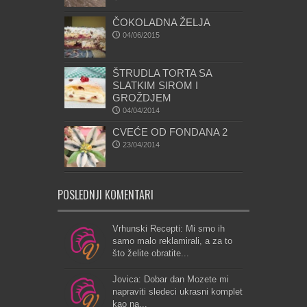
ČOKOLADNA ŽELJA
04/06/2015
ŠTRUDLA TORTA SA
SLATKIM SIROM I
GROŽDJEM
04/04/2014
CVEĆE OD FONDANA 2
23/04/2014
POSLEDNJI KOMENTARI
Vrhunski Recepti: Mi smo ih
samo malo reklamirali, a za to
što želite obratite...
Jovica: Dobar dan Mozete mi
napraviti sledeci ukrasni komplet
kao na...