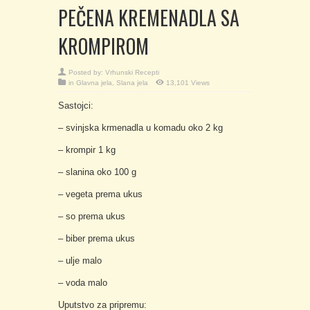
PEČENA KREMENADLA SA
KROMPIROM
Posted by:
Vrhunski Recepti
in
Glavna jela
,
Slana jela
13,101 Views
Sastojci:
– svinjska krmenadla u komadu oko 2 kg
– krompir 1 kg
– slanina oko 100 g
– vegeta prema ukus
– so prema ukus
– biber prema ukus
– ulje malo
– voda malo
Uputstvo za pripremu: