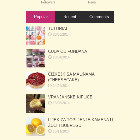
Followers
Fans
Popular
Recent
Comments
TUTORIAL
28/05/2014
ČUDA OD FONDANA
23/04/2014
ČIZKEJK SA MALINAMA
(CHEESECAKE)
14/04/2014
VRANJANSKE KIFLICE
13/05/2014
LIJEK ZA TOPLJENJE KAMENA U
ŽUČI I BUBREGU
16/11/2014