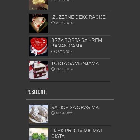
IZUZETNE DEKORACIJE
04/10/2015
BRZA TORTA SA KREM
BANANICAMA
28/04/2014
TORTA SA VIŠNJAMA
24/06/2014
POSLEDNJE
ŠAPICE SA ORASIMA
01/04/2022
LIJEK PROTIV MIOMA I
CISTA