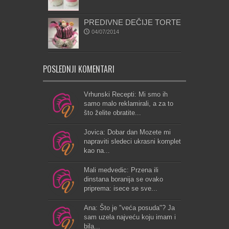
PREDIVNE DEČIJE TORTE
04/07/2014
POSLEDNJI KOMENTARI
Vrhunski Recepti: Mi smo ih
samo malo reklamirali, a za to
što želite obratite...
Jovica: Dobar dan Mozete mi
napraviti sledeci ukrasni komplet
kao na...
Mali medvedic: Przena ili
dinstana boranija se ovako
priprema: isece se sve...
Ana: Što je "veća posuda"? Ja
sam uzela najveću koju imam i
bila...