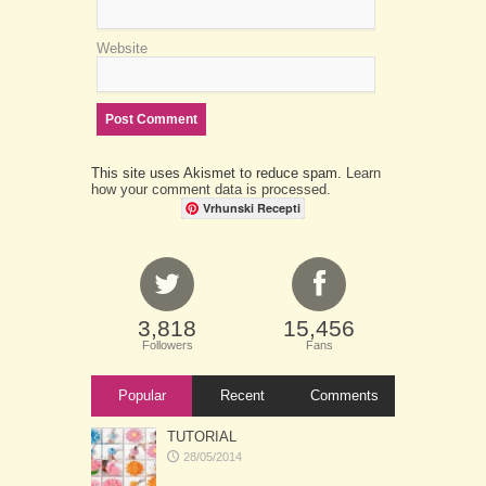
Website
This site uses Akismet to reduce spam.
Learn
how your comment data is processed.
Vrhunski Recepti
3,818
15,456
Followers
Fans
Popular
Recent
Comments
TUTORIAL
28/05/2014