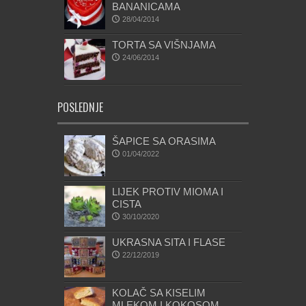
BANANICAMA
28/04/2014
TORTA SA VIŠNJAMA
24/06/2014
POSLEDNJE
ŠAPICE SA ORASIMA
01/04/2022
LIJEK PROTIV MIOMA I
CISTA
30/10/2020
UKRASNA SITA I FLASE
22/12/2019
KOLAČ SA KISELIM
MLEKOM I KOKOSOM