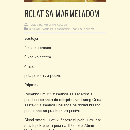
ROLAT SA MARMELADOM
Posted by:
Vrhunski Recepti
in
Kolači
,
Sladoledi i poslastice
1,507 Views
Sastojci
4 kasike brasna
5 kasika secera
4 jaja
pola praska za pecivo
Priprema:
Posebno umutiti zumanca sa secerom a
posebno belanca da dobijete cvrst sneg.Onda
sastaviti zumanca i belanca pa dodati brasno
pomesano sa praskom za pecivo.
Sipati smesu u veliki četvrtasti pleh u koji ste
stavili pek papir i peci na 180c oko 20min.