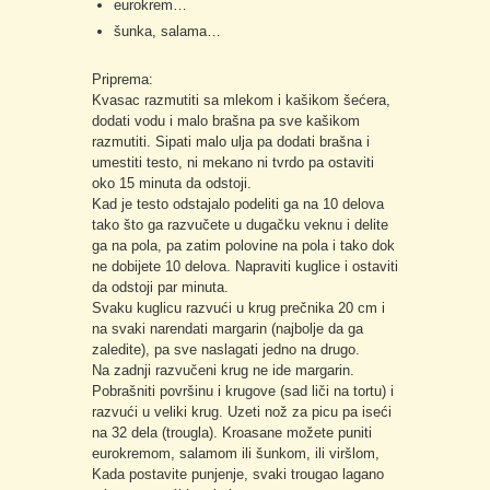
eurokrem…
šunka, salama…
Priprema:
Kvasac razmutiti sa mlekom i kašikom šećera,
dodati vodu i malo brašna pa sve kašikom
razmutiti. Sipati malo ulja pa dodati brašna i
umestiti testo, ni mekano ni tvrdo pa ostaviti
oko 15 minuta da odstoji.
Kad je testo odstajalo podeliti ga na 10 delova
tako što ga razvučete u dugačku veknu i delite
ga na pola, pa zatim polovine na pola i tako dok
ne dobijete 10 delova. Napraviti kuglice i ostaviti
da odstoji par minuta.
Svaku kuglicu razvući u krug prečnika 20 cm i
na svaki narendati margarin (najbolje da ga
zaledite), pa sve naslagati jedno na drugo.
Na zadnji razvučeni krug ne ide margarin.
Pobrašniti površinu i krugove (sad liči na tortu) i
razvući u veliki krug. Uzeti nož za picu pa iseći
na 32 dela (trougla). Kroasane možete puniti
eurokremom, salamom ili šunkom, ili viršlom,
Kada postavite punjenje, svaki trougao lagano