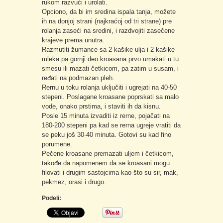
rukom razvući i urolati.
Opciono, da bi im sredina ispala tanja, možete
ih na donjoj strani (najkraćoj od tri strane) pre
rolanja zaseći na sredini, i razdvojiti zasečene
krajeve prema unutra.
Razmutiti žumance sa 2 kašike ulja i 2 kašike
mleka pa gornji deo kroasana prvo umakati u tu
smesu ili mazati četkicom, pa zatim u susam, i
ređati na podmazan pleh.
Rernu u toku rolanja uključiti i ugrejati na 40-50
stepeni. Poslagane kroasane poprskati sa malo
vode, onako prstima, i staviti ih da kisnu.
Posle 15 minuta izvaditi iz rerne, pojačati na
180-200 stepeni pa kad se rerna ugreje vratiti da
se peku još 30-40 minuta. Gotovi su kad fino
porumene.
Pečene kroasane premazati uljem i četkicom,
takođe da napomenem da se kroasani mogu
filovati i drugim sastojcima kao što su sir, mak,
pekmez, orasi i drugo.
Podeli: