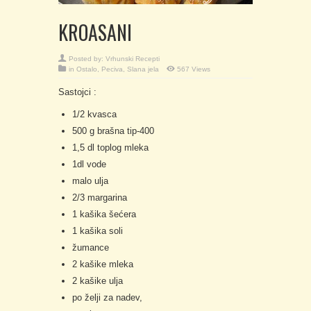
KROASANI
Posted by:
Vrhunski Recepti
in
Ostalo
,
Peciva
,
Slana jela
567 Views
Sastojci :
1/2 kvasca
500 g brašna tip-400
1,5 dl toplog mleka
1dl vode
malo ulja
2/3 margarina
1 kašika šećera
1 kašika soli
žumance
2 kašike mleka
2 kašike ulja
po želji za nadev,