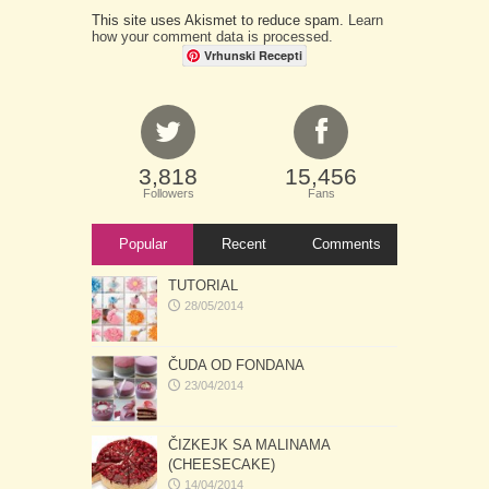
This site uses Akismet to reduce spam.
Learn
how your comment data is processed.
Vrhunski Recepti
3,818
15,456
Followers
Fans
Popular
Recent
Comments
TUTORIAL
28/05/2014
ČUDA OD FONDANA
23/04/2014
ČIZKEJK SA MALINAMA
(CHEESECAKE)
14/04/2014