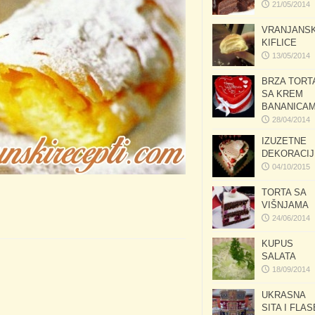
21/05/2014
VRANJANS
KIFLICE
13/05/2014
BRZA TORT
SA KREM
BANANICA
28/04/2014
IZUZETNE
DEKORACIJ
04/10/2015
TORTA SA
VIŠNJAMA
24/06/2014
KUPUS
SALATA
18/09/2014
UKRASNA
SITA I FLAS