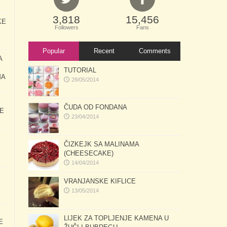
3,818
15,456
KE
Followers
Fans
Popular
Recent
Comments
A
TUTORIAL
MA
28/05/2014
ČUDA OD FONDANA
E
23/04/2014
ČIZKEJK SA MALINAMA
(CHEESECAKE)
14/04/2014
VRANJANSKE KIFLICE
13/05/2014
LIJEK ZA TOPLJENJE KAMENA U
E