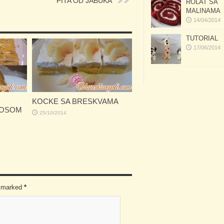
PITA OD JABUKA
ROLAT SA
MALINAMA
14/04/2014
TUTORIAL
17/06/2014
KOCKE SA BRESKVAMA
KOSOM
25/10/2014
re marked
*