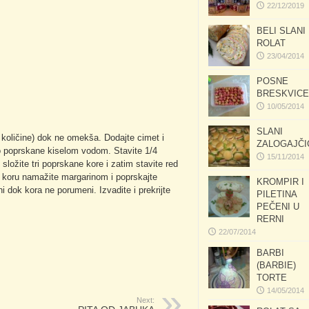
22/12/2019
BELI SLANI
ROLAT
23/04/2014
POSNE
BRESKVICE
10/05/2014
SLANI
 količine) dok ne omekša. Dodajte cimet i
ZALOGAJČI
lo poprskane kiselom vodom. Stavite 1/4
15/11/2014
složite tri poprskane kore i zatim stavite red
 koru namažite margarinom i poprskajte
KROMPIR I
i dok kora ne porumeni. Izvadite i prekrijte
PILETINA
PEČENI U
RERNI
22/07/2014
BARBI
(BARBIE)
TORTE
14/05/2014
Next: