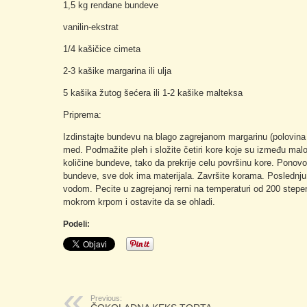
1,5 kg rendane bundeve
vanilin-ekstrat
1/4 kašičice cimeta
2-3 kašike margarina ili ulja
5 kašika žutog šećera ili 1-2 kašike malteksa
Priprema:
Izdinstajte bundevu na blago zagrejanom margarinu (polovina
med. Podmažite pleh i složite četiri kore koje su između ma
količine bundeve, tako da prekrije celu površinu kore. Ponovo 
bundeve, sve dok ima materijala. Završite korama. Poslednju
vodom. Pecite u zagrejanoj rerni na temperaturi od 200 stepen
mokrom krpom i ostavite da se ohladi.
Podeli:
Previous: