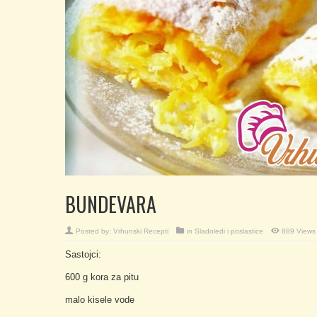
BUNDEVARA
Posted by:
Vrhunski Recepti
in
Sladoledi i poslastice
889 Views
Sastojci:
600 g kora za pitu
malo kisele vode