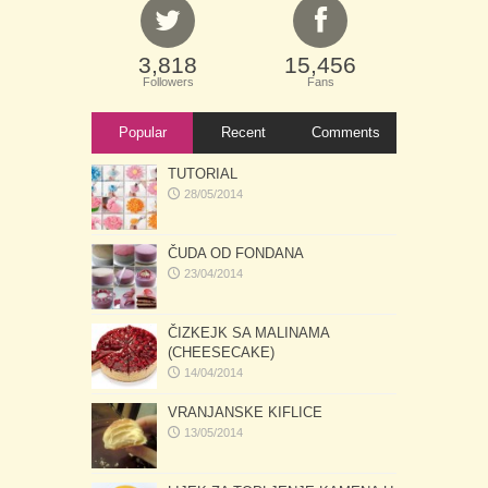
3,818
15,456
Followers
Fans
Popular
Recent
Comments
TUTORIAL
28/05/2014
ČUDA OD FONDANA
23/04/2014
ČIZKEJK SA MALINAMA
(CHEESECAKE)
14/04/2014
VRANJANSKE KIFLICE
13/05/2014