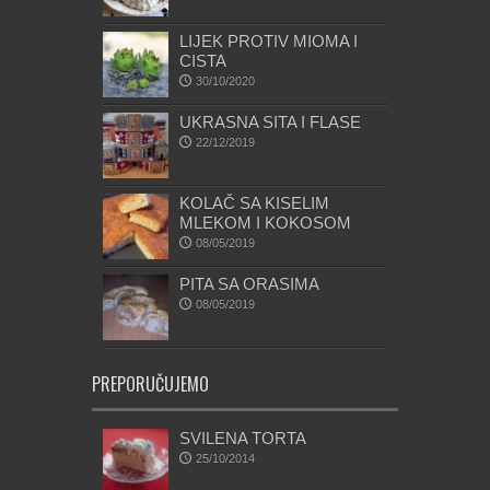
LIJEK PROTIV MIOMA I
CISTA
30/10/2020
UKRASNA SITA I FLASE
22/12/2019
KOLAČ SA KISELIM
MLEKOM I KOKOSOM
08/05/2019
PITA SA ORASIMA
08/05/2019
PREPORUČUJEMO
SVILENA TORTA
25/10/2014