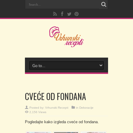
CVEĆE OD FONDANA
Posted by:
Vrhunski Recepti
in
Dekoracije
2,156 Views
Pogledajte kako izgleda cveće od fondana.