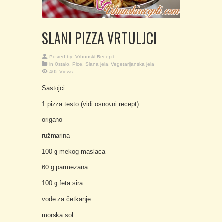
SLANI PIZZA VRTULJCI
Posted by:
Vrhunski Recepti
in
Ostalo
,
Pice
,
Slana jela
,
Vegetarijanska jela
405 Views
Sastojci:
1 pizza testo (vidi osnovni recept)
origano
ružmarina
100 g mekog maslaca
60 g parmezana
100 g feta sira
vode za četkanje
morska sol