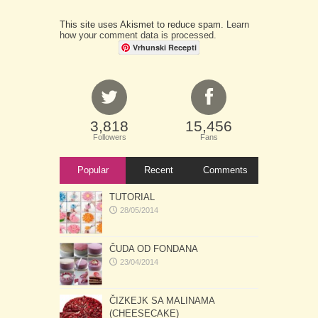
This site uses Akismet to reduce spam.
Learn
how your comment data is processed.
Vrhunski Recepti
3,818
15,456
Followers
Fans
Popular
Recent
Comments
TUTORIAL
28/05/2014
ČUDA OD FONDANA
23/04/2014
ČIZKEJK SA MALINAMA
(CHEESECAKE)