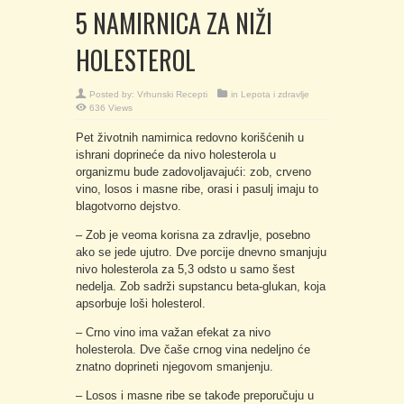
5 NAMIRNICA ZA NIŽI
HOLESTEROL
Posted by:
Vrhunski Recepti
in
Lepota i zdravlje
636 Views
Pet životnih namirnica redovno korišćenih u
ishrani doprineće da nivo holesterola u
organizmu bude zadovoljavajući: zob, crveno
vino, losos i masne ribe, orasi i pasulj imaju to
blagotvorno dejstvo.
– Zob je veoma korisna za zdravlje, posebno
ako se jede ujutro. Dve porcije dnevno smanjuju
nivo holesterola za 5,3 odsto u samo šest
nedelja. Zob sadrži supstancu beta-glukan, koja
apsorbuje loši holesterol.
– Crno vino ima važan efekat za nivo
holesterola. Dve čaše crnog vina nedeljno će
znatno doprineti njegovom smanjenju.
– Losos i masne ribe se takođe preporučuju u