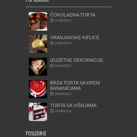
ČOKOLADNA TORTA
21/05/2014
VRANJANSKE KIFLICE
13/05/2014
IZUZETNE DEKORACIJE
04/10/2015
BRZA TORTA SA KREM
BANANICAMA
28/04/2014
TORTA SA VIŠNJAMA
24/06/2014
POSLEDNJE