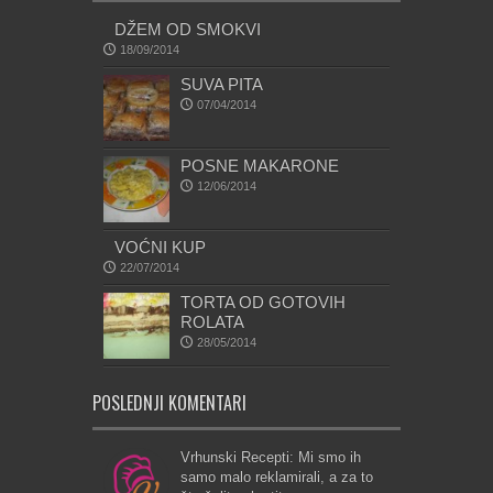
DŽEM OD SMOKVI
18/09/2014
SUVA PITA
07/04/2014
POSNE MAKARONE
12/06/2014
VOĆNI KUP
22/07/2014
TORTA OD GOTOVIH
ROLATA
28/05/2014
POSLEDNJI KOMENTARI
Vrhunski Recepti: Mi smo ih
samo malo reklamirali, a za to