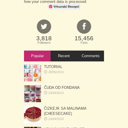
how your comment data is processed.
Vrhunski Recepti
3,818
15,456
Followers
Fans
Popular
Recent
Comments
TUTORIAL
28/05/2014
ČUDA OD FONDANA
23/04/2014
ČIZKEJK SA MALINAMA
(CHEESECAKE)
14/04/2014