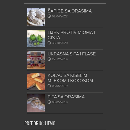
ŠAPICE SA ORASIMA
01/04/2022
LIJEK PROTIV MIOMA I
CISTA
30/10/2020
UKRASNA SITA I FLASE
22/12/2019
KOLAČ SA KISELIM
MLEKOM I KOKOSOM
08/05/2019
PITA SA ORASIMA
08/05/2019
PREPORUČUJEMO