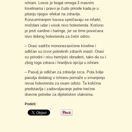
ishrani. Losos je bogat omega-3 masnim
kiselinama i pravo je čudo prirode kada je u
pitanju njegov efekat na zdravlje.
Konzumiranjem lososa sprečavaju se infarkt,
moždani udar i visok nivo holesterola. Korisno
je jesti sardine i haringe, jer se time povećava
nivo dobrog holesterola za četiri odsto.
– Orasi sadrže mononezasićene kiseline i
odličan su izvor potrebnih zdravih masti. Orasi
su prirodni i nisu hemijski obrađeni, tako da su i
zbog toga zdrava i hranljiva opcija u ishrani.
– Pasulj je odličan za zdravlje srca. Pola šolje
pasulja dodatog u ishranu pomaže u smanjenju
nivoa holesterola za osam odsto. Ta količina
predstavlja i zadovoljavanje jedne trećine
dnevne potrebe za dijetetskim vlaknima.
Podeli: