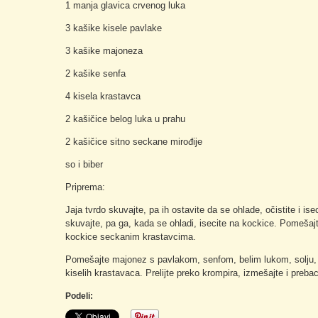
1 manja glavica crvenog luka
3 kašike kisele pavlake
3 kašike majoneza
2 kašike senfa
4 kisela krastavca
2 kašičice belog luka u prahu
2 kašičice sitno seckane mirođije
so i biber
Priprema:
Jaja tvrdo skuvajte, pa ih ostavite da se ohlade, očistite i is
skuvajte, pa ga, kada se ohladi, isecite na kockice. Pomešaj
kockice seckanim krastavcima.
Pomešajte majonez s pavlakom, senfom, belim lukom, solju, b
kiselih krastavaca. Prelijte preko krompira, izmešajte i prebaci
Podeli: