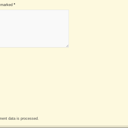
re marked
*
ent data is processed.