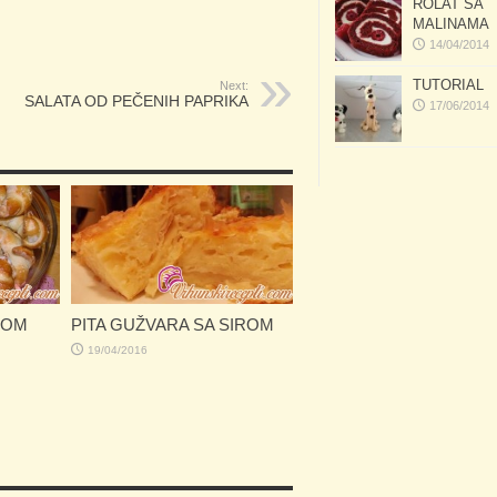
ROLAT SA
MALINAMA
14/04/2014
TUTORIAL
Next:
SALATA OD PEČENIH PAPRIKA
17/06/2014
TOM
PITA GUŽVARA SA SIROM
19/04/2016