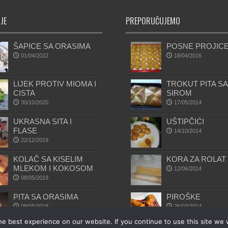
JE
PREPORUČUJEMO
ŠAPICE SA ORASIMA
POSNE PROJIC
01/04/2022
18/04/2016
LIJEK PROTIV MIOMA I
TROKUT PITA SA
CISTA
SIROM
30/10/2020
17/05/2014
UKRASNA SITA I
UŠTIPČIĆI
FLASE
14/10/2014
22/12/2019
KOLAČ SA KISELIM
KORA ZA ROLAT
MLEKOM I KOKOSOM
12/06/2014
08/05/2019
PITA SA ORASIMA
PIROŠKE
08/05/2019
26/03/2014
e best experience on our website. If you continue to use this site we w