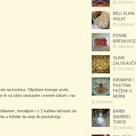
22/12/2019
BELI SLANI
ROLAT
23/04/2014
POSNE
BRESKVICE
10/05/2014
SLANI
ZALOGAJČI
15/11/2014
KROMPIR I
PILETINA
ecite na kockice. Oljušteni krompir ucelo
PEČENI U
te ih sa sitno seckanim crvenim lukom i na
RERNI
22/07/2014
iberom, mirođijom i s 2 kašike tečnosti od
BARBI
te u frižider da stoji do posluženja.
(BARBIE)
TORTE
14/05/2014