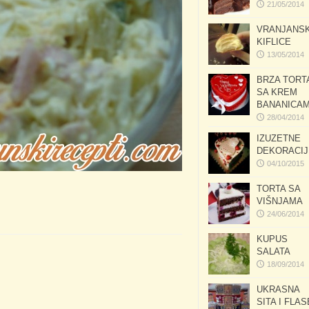
21/05/2014
VRANJANS
KIFLICE
13/05/2014
BRZA TORT
SA KREM
BANANICA
28/04/2014
IZUZETNE
DEKORACIJ
04/10/2015
TORTA SA
VIŠNJAMA
24/06/2014
KUPUS
SALATA
18/09/2014
UKRASNA
SITA I FLAS