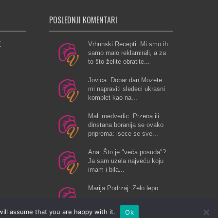
POSLEDNJI KOMENTARI
E
Vrhunski Recepti: Mi smo ih
samo malo reklamirali, a za
to što želite obratite...
Jovica: Dobar dan Mozete
mi napraviti sledeci ukrasni
komplet kao na...
Mali medvedic: Przena ili
dinstana boranija se ovako
priprema: isece se sve...
Ana: Što je "veća posuda"?
Ja sam uzela najveću koju
imam i bila...
Marija Podrzaj: Zelo lepo...
ill assume that you are happy with it.
Ok