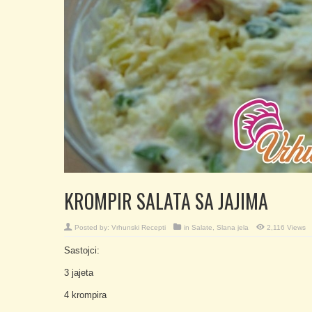
KROMPIR SALATA SA JAJIMA
Posted by:
Vrhunski Recepti
in
Salate
,
Slana jela
2,116 Views
Sastojci:
3 jajeta
4 krompira