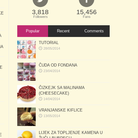
3,818
15,456
KE
Followers
Fans
Popular
Recent
Comments
A
TUTORIAL
MA
28/05/2014
ČUDA OD FONDANA
E
23/04/2014
ČIZKEJK SA MALINAMA
(CHEESECAKE)
14/04/2014
VRANJANSKE KIFLICE
13/05/2014
LIJEK ZA TOPLJENJE KAMENA U
E