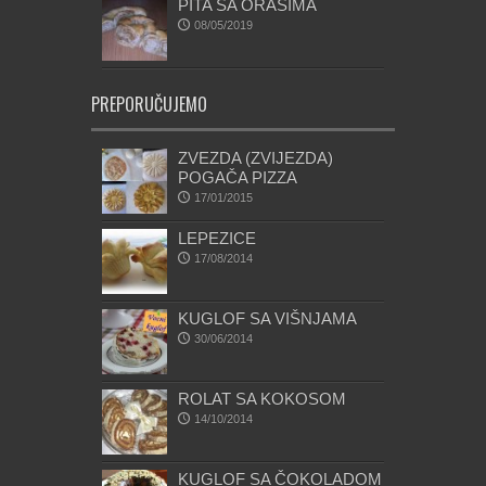
PITA SA ORASIMA
08/05/2019
PREPORUČUJEMO
ZVEZDA (ZVIJEZDA)
POGAČA PIZZA
17/01/2015
LEPEZICE
17/08/2014
KUGLOF SA VIŠNJAMA
30/06/2014
ROLAT SA KOKOSOM
14/10/2014
KUGLOF SA ČOKOLADOM