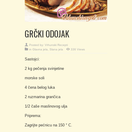
GRČKI ODOJAK
Posted by:
Vrhunski Recepti
in
Glavna jela
,
Slana jela
336 Views
Sastojci:
2 kg pečenja svinjetine
morske soli
4 čena belog luka
2 ruzmarina grančica
1/2 čaše maslinovog ulja
Priprema:
Zagrijte pećnicu na 150 ° C.