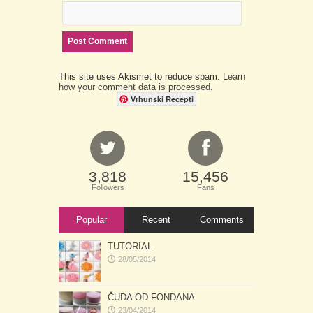
This site uses Akismet to reduce spam.
Learn
how your comment data is processed.
Vrhunski Recepti
3,818
15,456
Followers
Fans
Popular
Recent
Comments
TUTORIAL
28/05/2014
ČUDA OD FONDANA
23/04/2014