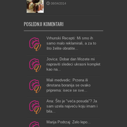
08/04/2014
POSLEDNJI KOMENTARI
Vrhunski Recepti: Mi smo ih
samo malo reklamirali, a za to
što želite obratite...
Jovica: Dobar dan Mozete mi
napraviti sledeci ukrasni komplet
kao na...
Mali medvedic: Przena ili
dinstana boranija se ovako
priprema: isece se sve...
Ana: Što je "veća posuda"? Ja
sam uzela najveću koju imam i
bila...
Marija Podrzaj: Zelo lepo...