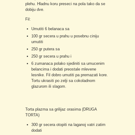
plehu. Hladnu koru preseci na pola tako da se
dobiju dve.
Fil:
Umutiti 6 belanaca sa
100 gr secera u prahu u posebnu ciniju
umutiti
250 gr putera sa
250 gr secera u prahu i
6 zumanaca polako sjediniti sa umucenim
belancima i dodati preostale mlevene
lesnike. Fil dobro umutiti pa premazati kore.
Tortu ukrasiti po zelji sa cokoladnom
glazurom ili slagom.
Torta plazma sa grilijaz orasima (DRUGA
TORTA)
300 gr secera otopiti na laganoj vatri zatim
dodati