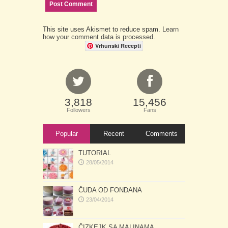
This site uses Akismet to reduce spam.
Learn
how your comment data is processed.
Vrhunski Recepti
3,818
15,456
Followers
Fans
Popular
Recent
Comments
TUTORIAL
28/05/2014
ČUDA OD FONDANA
23/04/2014
ČIZKEJK SA MALINAMA