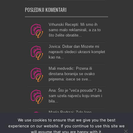
POSLEDNJI KOMENTARI
Vrhunski Recepti: Mi smo ih
samo malo reklamirali, a za to
što želite obratite...
Jovica: Dobar dan Mozete mi
napraviti sledeci ukrasni komplet
kao na...
Mali medvedic: Przena ili
dinstana boranija se ovako
priprema: isece se sve...
Ana: Što je "veća posuda"? Ja
sam uzela najveću koju imam i
bila...
Marija Podrzaj: Zelo lepo...
We use cookies to ensure that we give you the best
experience on our website. If you continue to use this site we
will assume that you are happy with it.