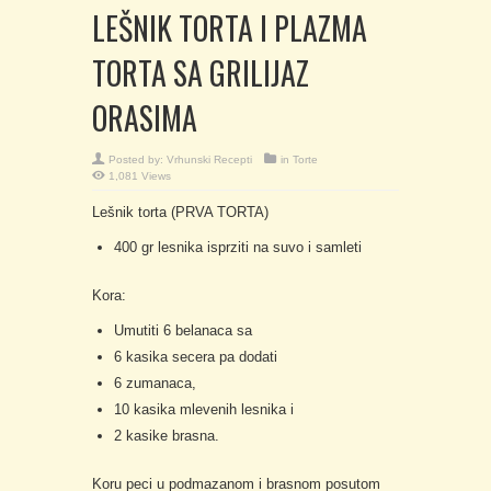
LEŠNIK TORTA I PLAZMA
TORTA SA GRILIJAZ
ORASIMA
Posted by:
Vrhunski Recepti
in
Torte
1,081 Views
Lešnik torta (PRVA TORTA)
400 gr lesnika isprziti na suvo i samleti
Kora:
Umutiti 6 belanaca sa
6 kasika secera pa dodati
6 zumanaca,
10 kasika mlevenih lesnika i
2 kasike brasna.
Koru peci u podmazanom i brasnom posutom