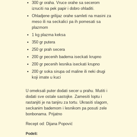
300 gr oraha. Vruce orahe sa secerom
izruciti na pek papir i dobro ohladiti.
Ohladjene grilijaz orahe samleti na masini za
meso ili na seckalici pa ih pomesati sa
plazmom
1 kg plazma keksa
350 gr putera
250 gr prah secera
200 gr pecenih badema iseckati krupno
200 gr pecenih lesnika iseckati krupno
200 gr soka sirupa od maline ili neki drugi
koji imate u kuci
U omeksali puter dodati secer u prahu. Mutiti i
dodati sve ostale sastojke. Zamesiti loptu i
rastanjiti je na tanjiru za tortu. Ukrasiti slagom,
seckanim bademom i lesnikom pa posuti zele
bonbonama. Prijatno
Recept od: Dijana Popović
Podeli: