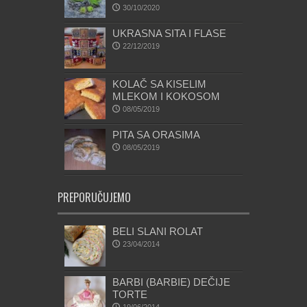
30/10/2020
UKRASNA SITA I FLASE
22/12/2019
KOLAČ SA KISELIM
MLEKOM I KOKOSOM
08/05/2019
PITA SA ORASIMA
08/05/2019
PREPORUČUJEMO
BELI SLANI ROLAT
23/04/2014
BARBI (BARBIE) DEČIJE
TORTE