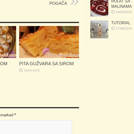
ROLAT SA
POGAČA
MALINAMA
14/04/2014
TUTORIAL
17/06/2014
TOM
PITA GUŽVARA SA SIROM
19/04/2016
re marked
*