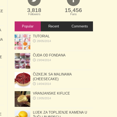
3,818
15,456
KE
Followers
Fans
Popular
Recent
Comments
A
TUTORIAL
MA
28/05/2014
ČUDA OD FONDANA
E
23/04/2014
ČIZKEJK SA MALINAMA
(CHEESECAKE)
14/04/2014
VRANJANSKE KIFLICE
13/05/2014
LIJEK ZA TOPLJENJE KAMENA U
E