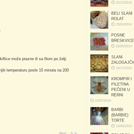
22/12/2019
BELI SLANI
ROLAT
23/04/2014
b
POSNE
BRESKVICE
10/05/2014
SLANI
kiflice može prazne ili sa filom po želji.
ZALOGAJČI
15/11/2014
njiti temperaturu posle 15 minuta na 200
KROMPIR I
PILETINA
PEČENI U
RERNI
22/07/2014
BARBI
(BARBIE)
TORTE
14/05/2014
Next: