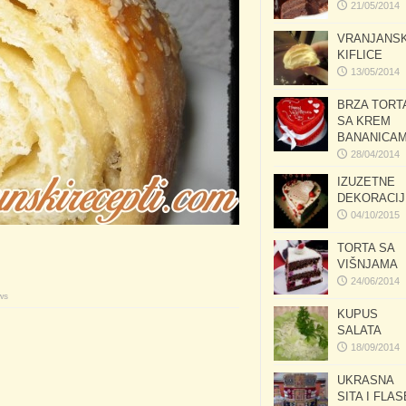
21/05/2014
VRANJANS
KIFLICE
13/05/2014
BRZA TORT
SA KREM
BANANICA
28/04/2014
IZUZETNE
DEKORACIJ
04/10/2015
TORTA SA
VIŠNJAMA
24/06/2014
ws
KUPUS
SALATA
18/09/2014
UKRASNA
SITA I FLAS