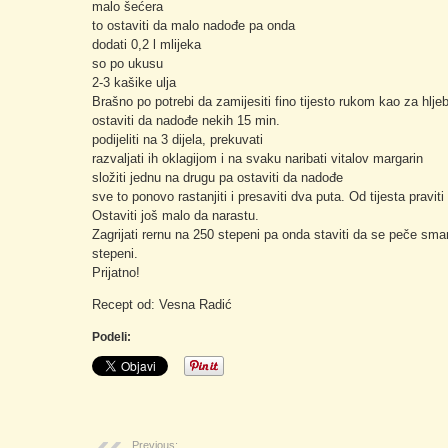
malo šećera
to ostaviti da malo nadođe pa onda
dodati 0,2 l mlijeka
so po ukusu
2-3 kašike ulja
Brašno po potrebi da zamijesiti fino tijesto rukom kao za hlje
ostaviti da nadođe nekih 15 min.
podijeliti na 3 dijela, prekuvati
razvaljati ih oklagijom i na svaku naribati vitalov margarin
složiti jednu na drugu pa ostaviti da nadođe
sve to ponovo rastanjiti i presaviti dva puta. Od tijesta praviti 
Ostaviti još malo da narastu.
Zagrijati rernu na 250 stepeni pa onda staviti da se peče sma
stepeni.
Prijatno!
Recept od: Vesna Radić
Podeli:
Previous: