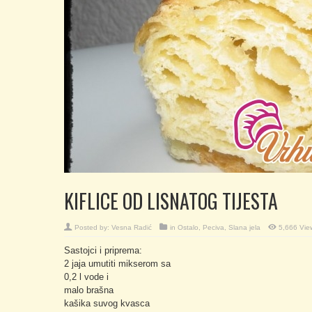
KIFLICE OD LISNATOG TIJESTA
Posted by:
Vesna Radić
in
Ostalo
,
Peciva
,
Slana jela
5,666 Vie
Sastojci i priprema:
2 jaja umutiti mikserom sa
0,2 l vode i
malo brašna
kašika suvog kvasca