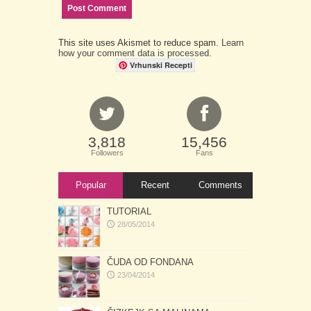
This site uses Akismet to reduce spam.
Learn
how your comment data is processed.
Vrhunski Recepti
3,818
15,456
Followers
Fans
Popular
Recent
Comments
TUTORIAL
28/05/2014
ČUDA OD FONDANA
23/04/2014