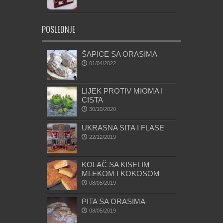
POSLEDNJE
ŠAPICE SA ORASIMA
01/04/2022
LIJEK PROTIV MIOMA I
CISTA
30/10/2020
UKRASNA SITA I FLASE
22/12/2019
KOLAČ SA KISELIM
MLEKOM I KOKOSOM
08/05/2019
PITA SA ORASIMA
08/05/2019