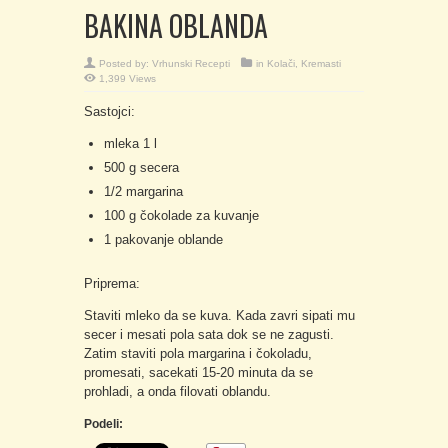
BAKINA OBLANDA
Posted by:
Vrhunski Recepti
in
Kolači
,
Kremasti
1,399 Views
Sastojci:
mleka 1 l
500 g secera
1/2 margarina
100 g čokolade za kuvanje
1 pakovanje oblande
Priprema:
Staviti mleko da se kuva. Kada zavri sipati mu
secer i mesati pola sata dok se ne zagusti.
Zatim staviti pola margarina i čokoladu,
promesati, sacekati 15-20 minuta da se
prohladi, a onda filovati oblandu.
Podeli: