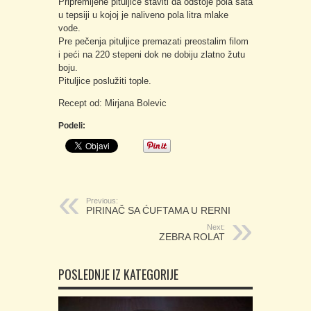
Pripremljene pituljice staviti da odstoje pola sata
u tepsiji u kojoj je naliveno pola litra mlake
vode.
Pre pečenja pituljice premazati preostalim filom
i peći na 220 stepeni dok ne dobiju zlatno žutu
boju.
Pituljice poslužiti tople.
Recept od: Mirjana Bolevic
Podeli:
Previous:
PIRINAČ SA ĆUFTAMA U RERNI
Next:
ZEBRA ROLAT
POSLEDNJE IZ KATEGORIJE