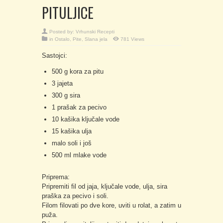
PITULJICE
Posted by:
Vrhunski Recepti
in
Ostalo
,
Pite
,
Slana jela
781 Views
Sastojci:
500 g kora za pitu
3 jajeta
300 g sira
1 prašak za pecivo
10 kašika ključale vode
15 kašika ulja
malo soli i još
500 ml mlake vode
Priprema:
Pripremiti fil od jaja, ključale vode, ulja, sira
praška za pecivo i soli.
Filom filovati po dve kore, uviti u rolat, a zatim u
puža.