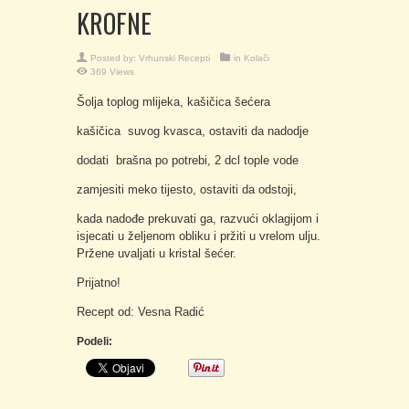
KROFNE
Posted by:
Vrhunski Recepti
in
Kolači
369 Views
Šolja toplog mlijeka, kašičica šećera
kašičica suvog kvasca, ostaviti da nadodje
dodati brašna po potrebi, 2 dcl tople vode
zamjesiti meko tijesto, ostaviti da odstoji,
kada nadođe prekuvati ga, razvući oklagijom i
isjecati u željenom obliku i pržiti u vrelom ulju.
Pržene uvaljati u kristal šećer.
Prijatno!
Recept od: Vesna Radić
Podeli: