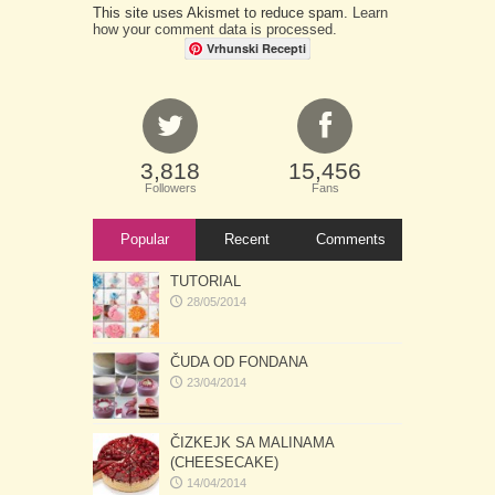
This site uses Akismet to reduce spam.
Learn
how your comment data is processed.
Vrhunski Recepti
3,818
15,456
Followers
Fans
Popular
Recent
Comments
TUTORIAL
28/05/2014
ČUDA OD FONDANA
23/04/2014
ČIZKEJK SA MALINAMA
(CHEESECAKE)
14/04/2014