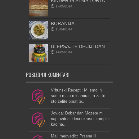
KINDER PLAZMA TORTA
17/05/2014
BORANIJA
15/04/2014
ULEPŠAJTE DEČIJI DAN
14/05/2014
POSLEDNJI KOMENTARI
Vrhunski Recepti: Mi smo ih
samo malo reklamirali, a za to
što želite obratite...
Jovica: Dobar dan Mozete mi
napraviti sledeci ukrasni komplet
kao na...
Mali medvedic: Przena ili