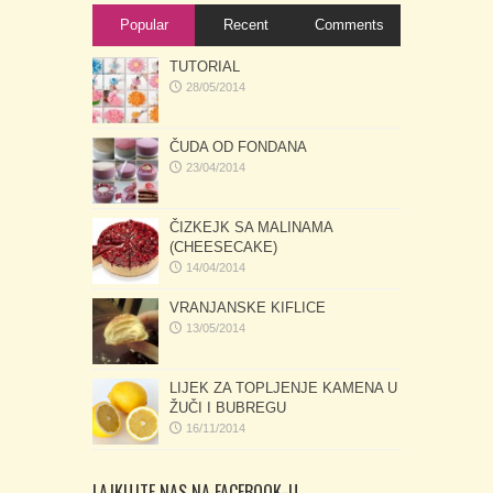
Popular
Recent
Comments
TUTORIAL
28/05/2014
ČUDA OD FONDANA
23/04/2014
ČIZKEJK SA MALINAMA
(CHEESECAKE)
14/04/2014
VRANJANSKE KIFLICE
13/05/2014
LIJEK ZA TOPLJENJE KAMENA U
ŽUČI I BUBREGU
16/11/2014
LAJKUJTE NAS NA FACEBOOK-U