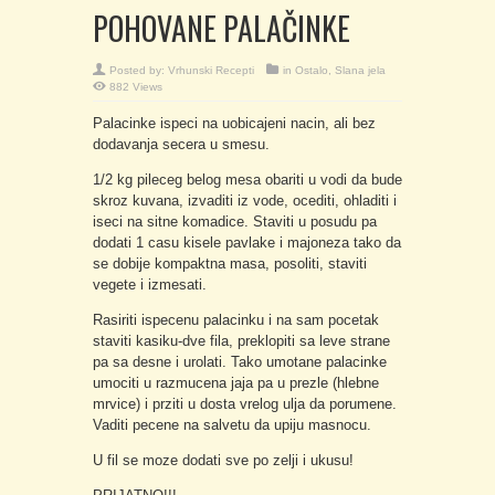
POHOVANE PALAČINKE
Posted by:
Vrhunski Recepti
in
Ostalo
,
Slana jela
882 Views
Palacinke ispeci na uobicajeni nacin, ali bez
dodavanja secera u smesu.
1/2 kg pileceg belog mesa obariti u vodi da bude
skroz kuvana, izvaditi iz vode, ocediti, ohladiti i
iseci na sitne komadice. Staviti u posudu pa
dodati 1 casu kisele pavlake i majoneza tako da
se dobije kompaktna masa, posoliti, staviti
vegete i izmesati.
Rasiriti ispecenu palacinku i na sam pocetak
staviti kasiku-dve fila, preklopiti sa leve strane
pa sa desne i urolati. Tako umotane palacinke
umociti u razmucena jaja pa u prezle (hlebne
mrvice) i prziti u dosta vrelog ulja da porumene.
Vaditi pecene na salvetu da upiju masnocu.
U fil se moze dodati sve po zelji i ukusu!