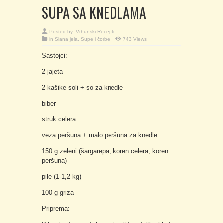
SUPA SA KNEDLAMA
Posted by:
Vrhunski Recepti
in
Slana jela
,
Supe i čorbe
743 Views
Sastojci:
2 jajeta
2 kašike soli + so za knedle
biber
struk celera
veza peršuna + malo peršuna za knedle
150 g zeleni (šargarepa, koren celera, koren
peršuna)
pile (1-1,2 kg)
100 g griza
Priprema: