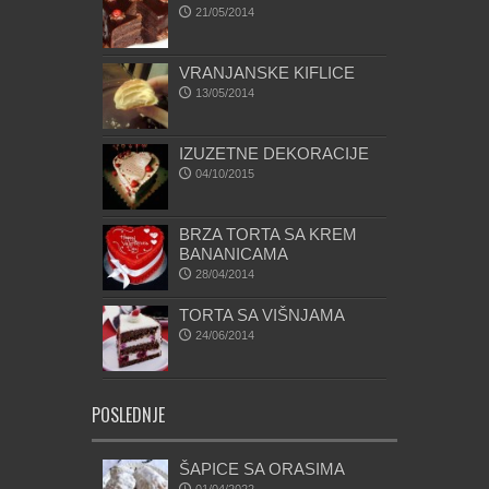
21/05/2014
VRANJANSKE KIFLICE
13/05/2014
IZUZETNE DEKORACIJE
04/10/2015
BRZA TORTA SA KREM
BANANICAMA
28/04/2014
TORTA SA VIŠNJAMA
24/06/2014
POSLEDNJE
ŠAPICE SA ORASIMA