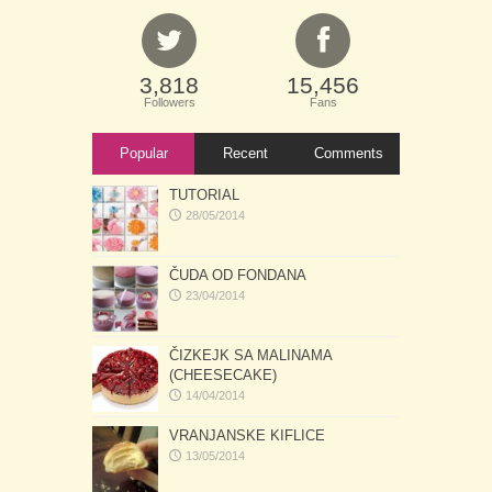
3,818
15,456
Followers
Fans
Popular
Recent
Comments
TUTORIAL
28/05/2014
ČUDA OD FONDANA
23/04/2014
ČIZKEJK SA MALINAMA
(CHEESECAKE)
14/04/2014
VRANJANSKE KIFLICE
13/05/2014