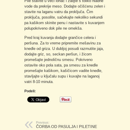
Pile stavite u veći lonac i zalijte s toliko hladne
vode da prekrije meso. Dodajte očišćenu zelen i
stavite na laganu vatru da proključa. Čim
proključa, posolite, sačekajte nekoliko sekundi
pa kašikom skinite penu i nastavite s kuvanjem
polupokriveno dok pile ne omekša.
Pred kraj kuvanja dodajte grančice celera i
peršuna. Za to vreme pripremite mešavinu za
knedle od griza. U dubljoj posudi razmutite jaja,
dodajte griz, so, seckan peršun, i žicom
promešajte jednoličnu smesu. Pokriveno
ostavite oko pola sata, pa smesu za knedle
promešajte kašikom, kašičicom vadite knedle,
stavljajte u ključalu supu i kuvajte na laganoj
vatri 8-10 minuta.
Podeli:
Previous:
ČORBA OD PASULJA I PILETINE