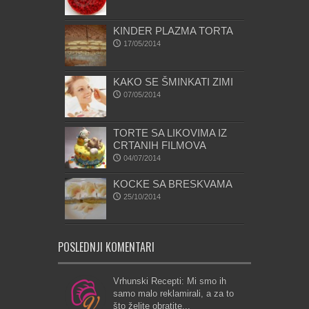
KINDER PLAZMA TORTA
17/05/2014
KAKO SE ŠMINKATI ZIMI
07/05/2014
TORTE SA LIKOVIMA IZ
CRTANIH FILMOVA
04/07/2014
KOCKE SA BRESKVAMA
25/10/2014
POSLEDNJI KOMENTARI
Vrhunski Recepti: Mi smo ih
samo malo reklamirali, a za to
što želite obratite...