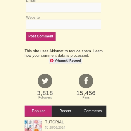
Email
*
Website
This site uses Akismet to reduce spam.
Learn
how your comment data is processed.
Vrhunski Recepti
3,818
15,456
Followers
Fans
Popular
Recent
Comments
TUTORIAL
28/05/2014