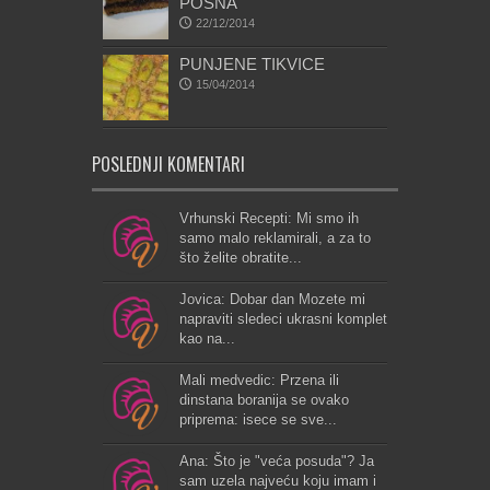
POSNA
22/12/2014
PUNJENE TIKVICE
15/04/2014
POSLEDNJI KOMENTARI
Vrhunski Recepti: Mi smo ih
samo malo reklamirali, a za to
što želite obratite...
Jovica: Dobar dan Mozete mi
napraviti sledeci ukrasni komplet
kao na...
Mali medvedic: Przena ili
dinstana boranija se ovako
priprema: isece se sve...
Ana: Što je "veća posuda"? Ja
sam uzela najveću koju imam i