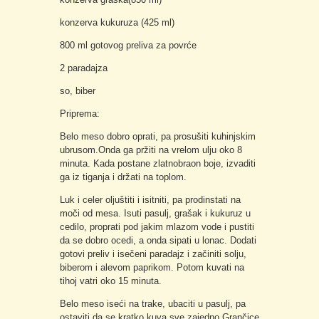
konzerva kukuruza (425 ml)
800 ml gotovog preliva za povrće
2 paradajza
so, biber
Priprema:
Belo meso dobro oprati, pa prosušiti kuhinjskim
ubrusom.Onda ga pržiti na vrelom ulju oko 8
minuta. Kada postane zlatnobraon boje, izvaditi
ga iz tiganja i držati na toplom.
Luk i celer oljuštiti i isitniti, pa prodinstati na
moči od mesa. Isuti pasulj, grašak i kukuruz u
cedilo, proprati pod jakim mlazom vode i pustiti
da se dobro ocedi, a onda sipati u lonac. Dodati
gotovi preliv i isečeni paradajz i začiniti solju,
biberom i alevom paprikom. Potom kuvati na
tihoj vatri oko 15 minuta.
Belo meso iseći na trake, ubaciti u pasulj, pa
ostaviti da se kratko kuva sve zajedno.Grančice