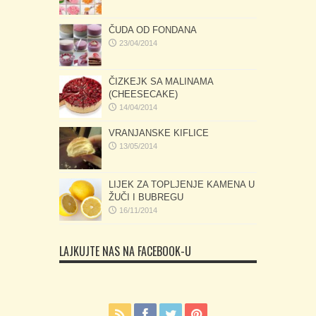
ČUDA OD FONDANA
23/04/2014
ČIZKEJK SA MALINAMA
(CHEESECAKE)
14/04/2014
VRANJANSKE KIFLICE
13/05/2014
LIJEK ZA TOPLJENJE KAMENA U
ŽUČI I BUBREGU
16/11/2014
LAJKUJTE NAS NA FACEBOOK-U