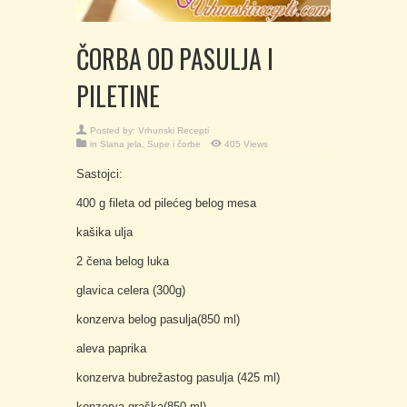
ČORBA OD PASULJA I
PILETINE
Posted by:
Vrhunski Recepti
in
Slana jela
,
Supe i čorbe
405 Views
Sastojci:
400 g fileta od pilećeg belog mesa
kašika ulja
2 čena belog luka
glavica celera (300g)
konzerva belog pasulja(850 ml)
aleva paprika
konzerva bubrežastog pasulja (425 ml)
konzerva graška(850 ml)