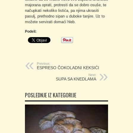
majorana oprati, protresti da se dobro osuše, te
načupkati nekoliko listića, pa njima ukrasiti
pasulj, prethodno sipan u duboke tanjire. Uz to
možete servirati domaći hleb.
Podeli:
Previous:
ESPRESO ČOKOLADNI KEKSIĆI
Next:
SUPA SA KNEDLAMA
POSLEDNJE IZ KATEGORIJE