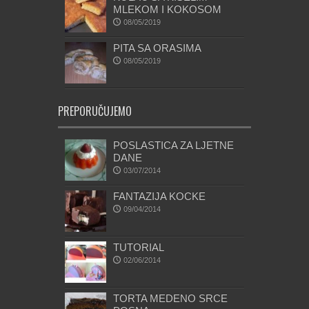
MLEKOM I KOKOSOM
08/05/2019
PITA SA ORASIMA
08/05/2019
PREPORUČUJEMO
POSLASTICA ZA LJETNE
DANE
03/07/2014
FANTAZIJA KOCKE
09/04/2014
TUTORIAL
02/06/2014
TORTA MEDENO SRCE