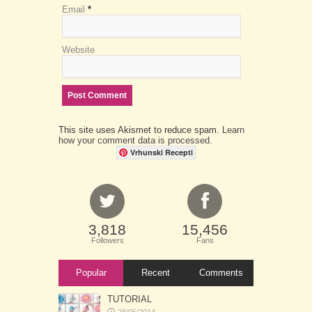
Email
*
Website
This site uses Akismet to reduce spam.
Learn
how your comment data is processed.
Vrhunski Recepti
3,818
15,456
Followers
Fans
Popular
Recent
Comments
TUTORIAL