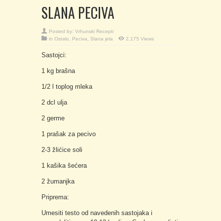
SLANA PECIVA
Posted by:
Vrhunski Recepti
in
Ostalo
,
Peciva
,
Slana jela
2,175 Views
Sastojci:
1 kg brašna
1/2 l toplog mleka
2 dcl ulja
2 germe
1 prašak za pecivo
2-3 žlićice soli
1 kašika šećera
2 žumanjka
Priprema:
Umesiti testo od navedenih sastojaka i