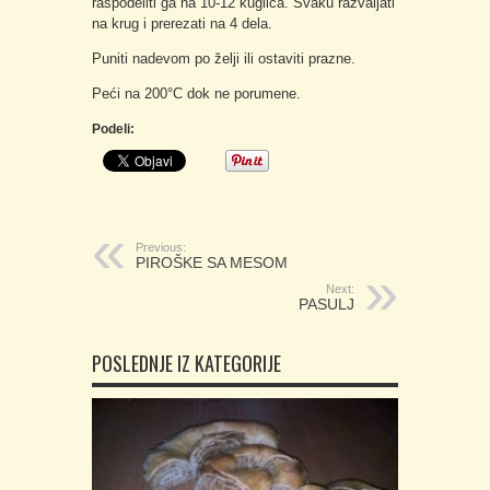
raspodeliti ga na 10-12 kuglica. Svaku razvaljati
na krug i prerezati na 4 dela.
Puniti nadevom po želji ili ostaviti prazne.
Peći na 200°C dok ne porumene.
Podeli:
Previous:
PIROŠKE SA MESOM
Next:
PASULJ
POSLEDNJE IZ KATEGORIJE