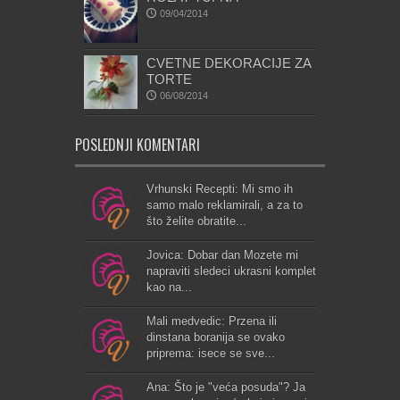
09/04/2014
CVETNE DEKORACIJE ZA
TORTE
06/08/2014
POSLEDNJI KOMENTARI
Vrhunski Recepti: Mi smo ih
samo malo reklamirali, a za to
što želite obratite...
Jovica: Dobar dan Mozete mi
napraviti sledeci ukrasni komplet
kao na...
Mali medvedic: Przena ili
dinstana boranija se ovako
priprema: isece se sve...
Ana: Što je "veća posuda"? Ja