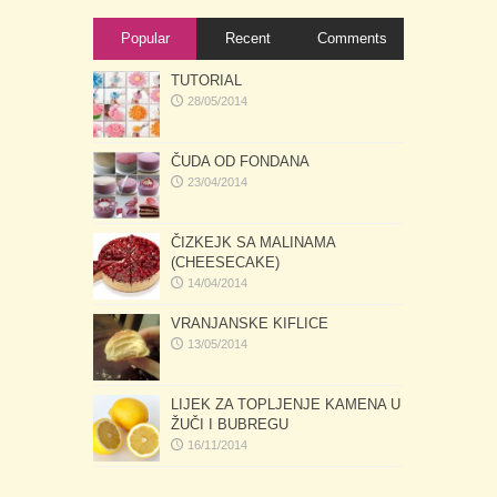
Popular
Recent
Comments
TUTORIAL
28/05/2014
ČUDA OD FONDANA
23/04/2014
ČIZKEJK SA MALINAMA
(CHEESECAKE)
14/04/2014
VRANJANSKE KIFLICE
13/05/2014
LIJEK ZA TOPLJENJE KAMENA U
ŽUČI I BUBREGU
16/11/2014