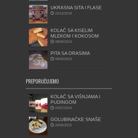
UKRASNA SITA I FLASE
22/12/2019
KOLAČ SA KISELIM
MLEKOM I KOKOSOM
08/05/2019
PITA SA ORASIMA
08/05/2019
PREPORUČUJEMO
KOLAČ SA VIŠNJAMA I
PUDINGOM
03/07/2014
GOLUBINAČKE SNAŠE
29/05/2015