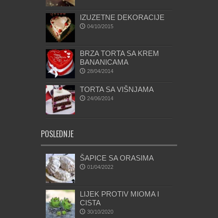
IZUZETNE DEKORACIJE
04/10/2015
BRZA TORTA SA KREM
BANANICAMA
28/04/2014
TORTA SA VIŠNJAMA
24/06/2014
POSLEDNJE
ŠAPICE SA ORASIMA
01/04/2022
LIJEK PROTIV MIOMA I
CISTA
30/10/2020