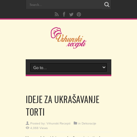
IDEJE ZA UKRAŠAVANJE
TORTI
Posted by:
Vrhunski Recepti
in
Dekoracije
4,068 Views