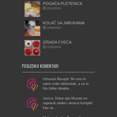
POGAČA PLETENICA
25/01/2015
KOLAČ SA JABUKAMA
18/09/2014
IZRADA CVEĆA
07/05/2014
POSLEDNJI KOMENTARI
Vrhunski Recepti: Mi smo ih
samo malo reklamirali, a za to
što želite obratite...
Jovica: Dobar dan Mozete mi
napraviti sledeci ukrasni komplet
kao na...