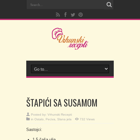
ŠTAPIĆI SA SUSAMOM
Posted by:
Vrhunski Recepti
in
Ostalo
,
Peciva
,
Slana jela
732 Views
Sastojci:
1,5 čaša ulja