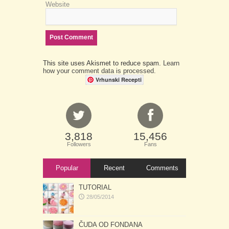
Website
This site uses Akismet to reduce spam.
Learn
how your comment data is processed.
Vrhunski Recepti
3,818
15,456
Followers
Fans
Popular
Recent
Comments
TUTORIAL
28/05/2014
ČUDA OD FONDANA