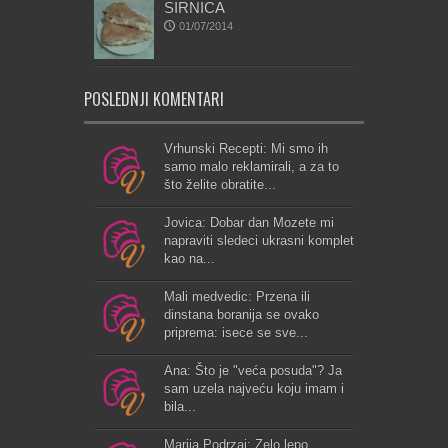
SIRNICA
01/07/2014
POSLEDNJI KOMENTARI
Vrhunski Recepti: Mi smo ih
samo malo reklamirali, a za to
što želite obratite...
Jovica: Dobar dan Mozete mi
napraviti sledeci ukrasni komplet
kao na...
Mali medvedic: Przena ili
dinstana boranija se ovako
priprema: isece se sve...
Ana: Što je "veća posuda"? Ja
sam uzela najveću koju imam i
bila...
Marija Podrzaj: Zelo lepo...