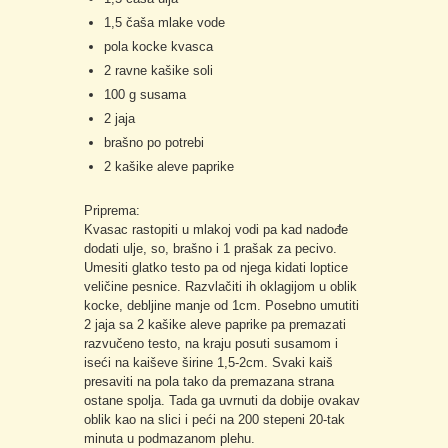
1,5 čaša mlake vode
pola kocke kvasca
2 ravne kašike soli
100 g susama
2 jaja
brašno po potrebi
2 kašike aleve paprike
Priprema:
Kvasac rastopiti u mlakoj vodi pa kad nadođe
dodati ulje, so, brašno i 1 prašak za pecivo.
Umesiti glatko testo pa od njega kidati loptice
veličine pesnice. Razvlačiti ih oklagijom u oblik
kocke, debljine manje od 1cm. Posebno umutiti
2 jaja sa 2 kašike aleve paprike pa premazati
razvučeno testo, na kraju posuti susamom i
iseći na kaiševe širine 1,5-2cm. Svaki kaiš
presaviti na pola tako da premazana strana
ostane spolja. Tada ga uvrnuti da dobije ovakav
oblik kao na slici i peći na 200 stepeni 20-tak
minuta u podmazanom plehu.