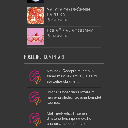
SALATA OD PEČENIH
PAPRIKA
26/03/2014
KOLAČ SA JAGODAMA
14/04/2014
POSLEDNJI KOMENTARI
Vrhunski Recepti: Mi smo ih
samo malo reklamirali, a za to
što želite obratite...
Jovica: Dobar dan Mozete mi
napraviti sledeci ukrasni komplet
kao na...
Mali medvedic: Przena ili
dinstana boranija se ovako
priprema: isece se sve...