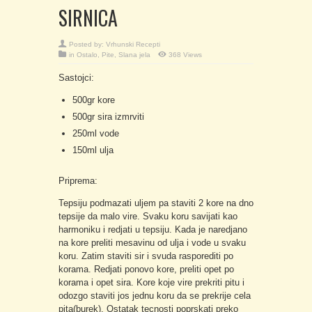
SIRNICA
Posted by:
Vrhunski Recepti
in
Ostalo
,
Pite
,
Slana jela
368 Views
Sastojci:
500gr kore
500gr sira izmrviti
250ml vode
150ml ulja
Priprema:
Tepsiju podmazati uljem pa staviti 2 kore na dno
tepsije da malo vire. Svaku koru savijati kao
harmoniku i redjati u tepsiju. Kada je naredjano
na kore preliti mesavinu od ulja i vode u svaku
koru. Zatim staviti sir i svuda rasporediti po
korama. Redjati ponovo kore, preliti opet po
korama i opet sira. Kore koje vire prekriti pitu i
odozgo staviti jos jednu koru da se prekrije cela
pita(burek). Ostatak tecnosti poprskati preko