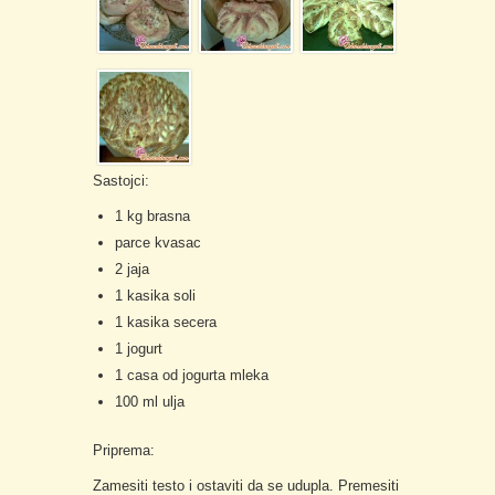
Sastojci:
1 kg brasna
parce kvasac
2 jaja
1 kasika soli
1 kasika secera
1 jogurt
1 casa od jogurta mleka
100 ml ulja
Priprema:
Zamesiti testo i ostaviti da se udupla. Premesiti