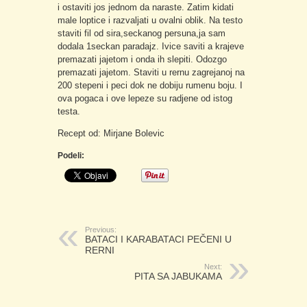
i ostaviti jos jednom da naraste. Zatim kidati
male loptice i razvaljati u ovalni oblik. Na testo
staviti fil od sira,seckanog persuna,ja sam
dodala 1seckan paradajz. Ivice saviti a krajeve
premazati jajetom i onda ih slepiti. Odozgo
premazati jajetom. Staviti u rernu zagrejanoj na
200 stepeni i peci dok ne dobiju rumenu boju. I
ova pogaca i ove lepeze su radjene od istog
testa.
Recept od: Mirjane Bolevic
Podeli:
Previous:
BATACI I KARABATACI PEČENI U
RERNI
Next:
PITA SA JABUKAMA