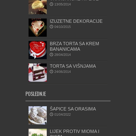
13/05/2014
IZUZETNE DEKORACIJE
04/10/2015
BRZA TORTA SA KREM
BANANICAMA
28/04/2014
TORTA SA VIŠNJAMA
24/06/2014
POSLEDNJE
ŠAPICE SA ORASIMA
01/04/2022
LIJEK PROTIV MIOMA I