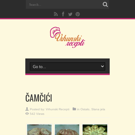
ČAMČIĆI
Posted by:
Vrhunski Recepti
in
Ostalo
,
Slana jela
542 Views