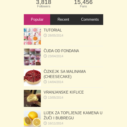
3,818
15,456
Followers
Fans
Popular
Recent
Comments
TUTORIAL
28/05/2014
ČUDA OD FONDANA
23/04/2014
ČIZKEJK SA MALINAMA
(CHEESECAKE)
14/04/2014
VRANJANSKE KIFLICE
13/05/2014
LIJEK ZA TOPLJENJE KAMENA U
ŽUČI I BUBREGU
16/11/2014