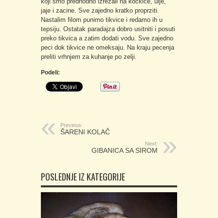
koji smo predhodno izrezali na kockice, ulje,
jaje i zacine. Sve zajedno kratko proprziti.
Nastalim filom punimo tikvice i redamo ih u
tepsiju. Ostatak paradajza dobro usitniti i posuti
preko tikvica a zatim dodati vodu. Sve zajedno
peci dok tikvice ne omeksaju. Na kraju pecenja
preliti vrhnjem za kuhanje po zelji.
Podeli:
Previous:
ŠARENI KOLAČ
Next:
GIBANICA SA SIROM
POSLEDNJE IZ KATEGORIJE