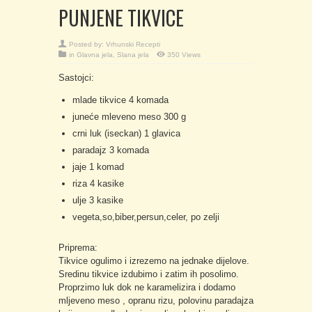
PUNJENE TIKVICE
Posted by:
Vrhunski Recepti
in
Glavna jela
,
Slana jela
350 Views
Sastojci:
mlade tikvice 4 komada
juneće mleveno meso 300 g
crni luk (iseckan) 1 glavica
paradajz 3 komada
jaje 1 komad
riza 4 kasike
ulje 3 kasike
vegeta,so,biber,persun,celer, po zelji
Priprema:
Tikvice ogulimo i izrezemo na jednake dijelove.
Sredinu tikvice izdubimo i zatim ih posolimo.
Proprzimo luk dok ne karamelizira i dodamo
mljeveno meso , opranu rizu, polovinu paradajza