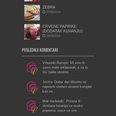
ZEBRA
27/08/2014
CRVENE PAPRIKE
(DODATAK KUVANJU)
18/09/2014
POSLEDNJI KOMENTARI
Vrhunski Recepti: Mi smo ih
samo malo reklamirali, a za to
što želite obratite...
Jovica: Dobar dan Mozete mi
napraviti sledeci ukrasni komplet
kao na...
Mali medvedic: Przena ili
dinstana boranija se ovako
priprema: isece se sve...