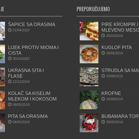
JE
PREPORUČUJEMO
ŠAPICE SA ORASIMA
PIRE KROMPIR I
MLEVENO MES
01/04/2022
25/03/2014
LIJEK PROTIV MIOMA I
KUGLOF PITA
CISTA
18/06/2014
30/10/2020
UKRASNA SITA I
STRUDLA SA M
FLASE
20/08/2015
22/12/2019
KOLAČ SA KISELIM
KROFNE
MLEKOM I KOKOSOM
18/09/2014
08/05/2019
PITA SA ORASIMA
BUBAMARA TOR
08/05/2019
28/05/2014