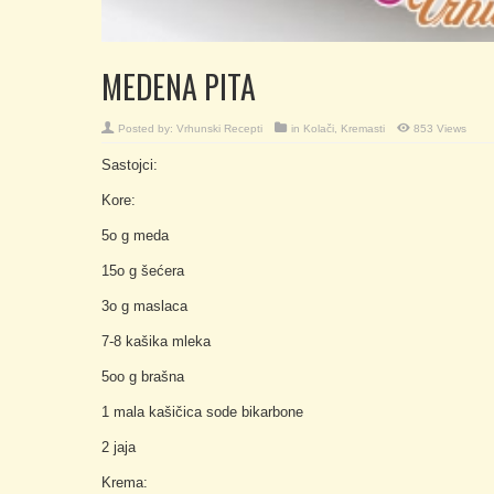
MEDENA PITA
Posted by:
Vrhunski Recepti
in
Kolači
,
Kremasti
853 Views
Sastojci:
Kore:
5o g meda
15o g šećera
3o g maslaca
7-8 kašika mleka
5oo g brašna
1 mala kašičica sode bikarbone
2 jaja
Krema: