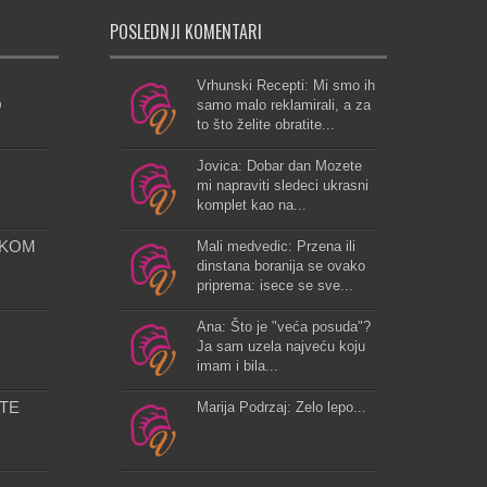
POSLEDNJI KOMENTARI
Vrhunski Recepti: Mi smo ih
O
samo malo reklamirali, a za
to što želite obratite...
Jovica: Dobar dan Mozete
mi napraviti sledeci ukrasni
komplet kao na...
AKOM
Mali medvedic: Przena ili
dinstana boranija se ovako
priprema: isece se sve...
Ana: Što je "veća posuda"?
Ja sam uzela najveću koju
imam i bila...
TE
Marija Podrzaj: Zelo lepo...