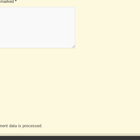
re marked
*
ent data is processed.