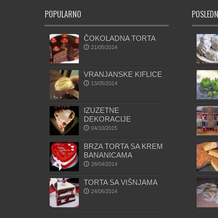
POPULARNO
POSLEDN
ČOKOLADNA TORTA
21/05/2014
VRANJANSKE KIFLICE
13/05/2014
IZUZETNE
DEKORACIJE
04/10/2015
BRZA TORTA SA KREM
BANANICAMA
28/04/2014
TORTA SA VIŠNJAMA
24/06/2014