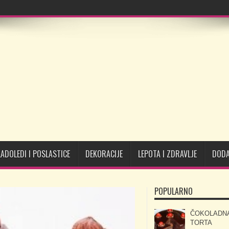
LADOLEDI I POSLASTICE
DEKORACIJE
LEPOTA I ZDRAVLJE
DODA
POPULARNO
ČOKOLADN
TORTA