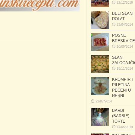
22/12/2019
BELI SLANI
ROLAT
23/04/2014
POSNE
BRESKVICE
10/05/2014
SLANI
ZALOGAJČI
15/11/2014
KROMPIR I
PILETINA
PEČENI U
RERNI
22/07/2014
BARBI
(BARBIE)
TORTE
14/05/2014