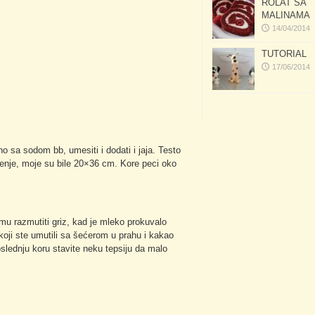
ROLAT SA
MALINAMA
14/04/2014
TUTORIAL
17/06/2014
šno sa sodom bb, umesiti i dodati i jaja. Testo
ečenje, moje su bile 20×36 cm. Kore peci oko
emu razmutiti griz, kad je mleko prokuvalo
oji ste umutili sa šećerom u prahu i kakao
poslednju koru stavite neku tepsiju da malo