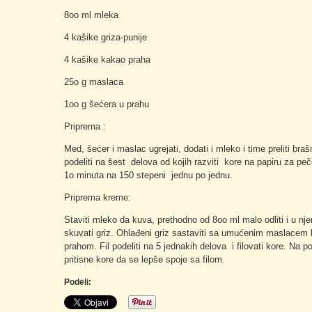
8oo ml mleka
4 kašike griza-punije
4 kašike kakao praha
25o g maslaca
1oo g šećera u prahu
Priprema :
Med, šećer i maslac ugrejati, dodati i mleko i time preliti bra
podeliti na šest delova od kojih razviti kore na papiru za p
1o minuta na 150 stepeni jednu po jednu.
Priprema kreme:
Staviti mleko da kuva, prethodno od 8oo ml malo odliti i u nj
skuvati griz. Ohlađeni griz sastaviti sa umućenim maslacem k
prahom. Fil podeliti na 5 jednakih delova i filovati kore. Na 
pritisne kore da se lepše spoje sa filom.
Podeli: