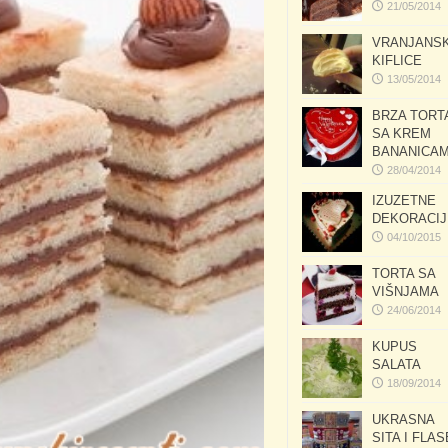
21/05/2014
VRANJANS
KIFLICE
13/05/2014
BRZA TORT
SA KREM
BANANICA
28/04/2014
IZUZETNE
DEKORACIJ
04/10/2015
TORTA SA
VIŠNJAMA
24/06/2014
KUPUS
SALATA
18/09/2014
UKRASNA
SITA I FLAS