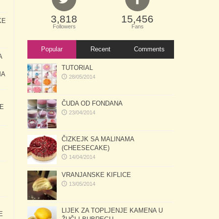
3,818
15,456
KE
Followers
Fans
Popular
Recent
Comments
A
TUTORIAL
MA
28/05/2014
ČUDA OD FONDANA
E
23/04/2014
ČIZKEJK SA MALINAMA
(CHEESECAKE)
14/04/2014
VRANJANSKE KIFLICE
13/05/2014
LIJEK ZA TOPLJENJE KAMENA U
E