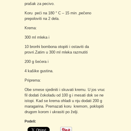
prašak za pecivo.
Koru peći na 180 ° C – 15 min ,pečeno
prepoloviti na 2 dela.
Krema:
300 ml mleka i
10 bronhi bombona otopiti i ostaviti da
provri.Zatim u 300 ml mleka razmutiti
200 g šećera i
4 kašike gustina.
Priprema:
Obe smese sjediniti i skuvati kremu. U jos vruc
fil dodati čokoladu od 100 g i mesati dok se ne
istopi. Kad se krema ohladi u nju dodati 200 g
maragarina. Premazati koru kremom, poklopiti
drugom korom i ukrasiti po želji.
Podeli: