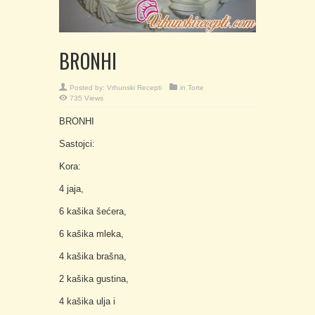
BRONHI
Posted by:
Vrhunski Recepti
in
Torte
735 Views
BRONHI
Sastojci:
Kora:
4 jaja,
6 kašika šećera,
6 kašika mleka,
4 kašika brašna,
2 kašika gustina,
4 kašika ulja i