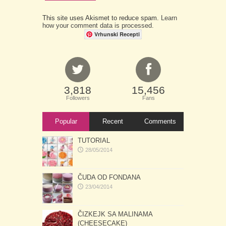
This site uses Akismet to reduce spam.
Learn
how your comment data is processed.
Vrhunski Recepti
3,818
15,456
Followers
Fans
Popular
Recent
Comments
TUTORIAL
28/05/2014
ČUDA OD FONDANA
23/04/2014
ČIZKEJK SA MALINAMA
(CHEESECAKE)