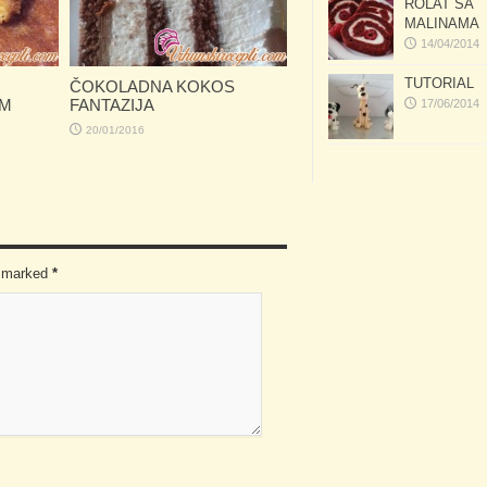
ROLAT SA
MALINAMA
14/04/2014
TUTORIAL
ČOKOLADNA KOKOS
OM
FANTAZIJA
17/06/2014
20/01/2016
re marked
*