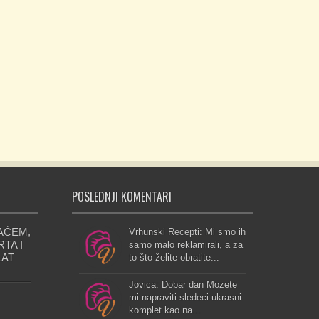
POSLEDNJI KOMENTARI
AĆEM,
Vrhunski Recepti: Mi smo ih
TA I
samo malo reklamirali, a za
LAT
to što želite obratite...
Jovica: Dobar dan Mozete
mi napraviti sledeci ukrasni
komplet kao na...