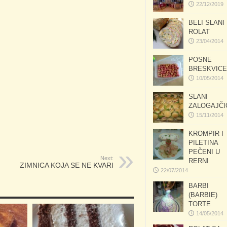
22/12/2019
BELI SLANI
ROLAT
23/04/2014
POSNE
BRESKVICE
10/05/2014
SLANI
ZALOGAJČI
15/11/2014
KROMPIR I
PILETINA
PEČENI U
Next:
RERNI
ZIMNICA KOJA SE NE KVARI
22/07/2014
BARBI
(BARBIE)
TORTE
14/05/2014