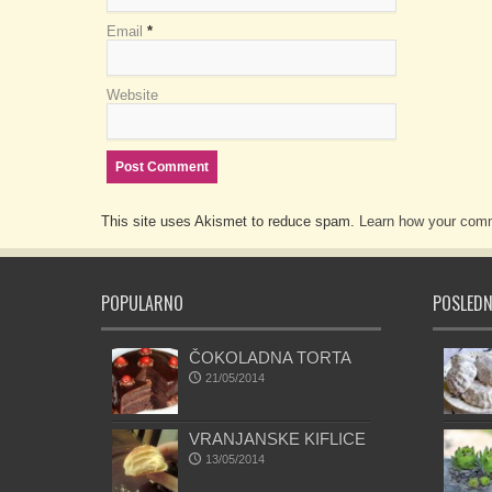
Email
*
Website
This site uses Akismet to reduce spam.
Learn how your comm
POPULARNO
POSLEDN
ČOKOLADNA TORTA
21/05/2014
VRANJANSKE KIFLICE
13/05/2014