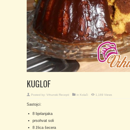
KUGLOF
Posted by:
Vrhunski Recepti
in
Kolači
1,169 Views
Sastojci:
8 bjelanjaka
prsohvat soli
8 žlica šecera