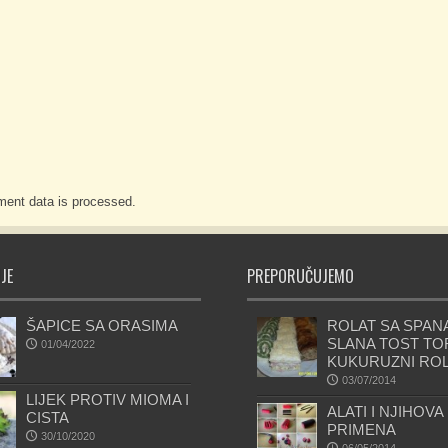
ent data is processed.
JE
PREPORUČUJEMO
ŠAPICE SA ORASIMA
ROLAT SA SPAN
SLANA TOST TOR
01/04/2022
KUKURUZNI RO
03/07/2014
LIJEK PROTIV MIOMA I
ALATI I NJIHOVA
CISTA
PRIMENA
30/10/2020