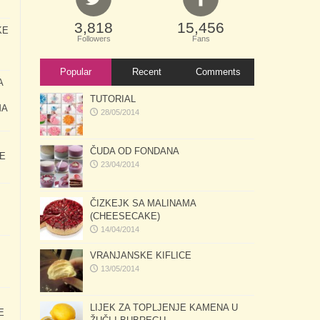
3,818
15,456
KE
Followers
Fans
Popular
Recent
Comments
A
TUTORIAL
MA
28/05/2014
ČUDA OD FONDANA
E
23/04/2014
ČIZKEJK SA MALINAMA
(CHEESECAKE)
14/04/2014
VRANJANSKE KIFLICE
13/05/2014
LIJEK ZA TOPLJENJE KAMENA U
E