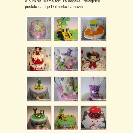
Album sa likama torti za dečake i devojčice
poslala nam je Daliborka Ivanović.