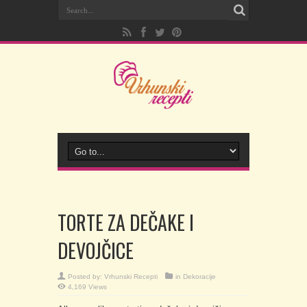
TORTE ZA DEČAKE I
DEVOJČICE
Posted by:
Vrhunski Recepti
in
Dekoracije
4,169 Views