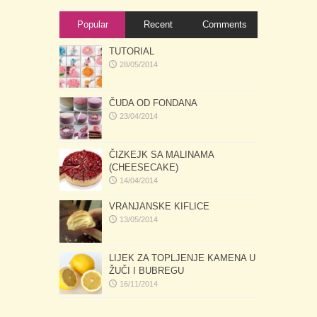
Popular
Recent
Comments
TUTORIAL
28/05/2014
ČUDA OD FONDANA
23/04/2014
ČIZKEJK SA MALINAMA
(CHEESECAKE)
14/04/2014
VRANJANSKE KIFLICE
13/05/2014
LIJEK ZA TOPLJENJE KAMENA U
ŽUČI I BUBREGU
16/11/2014