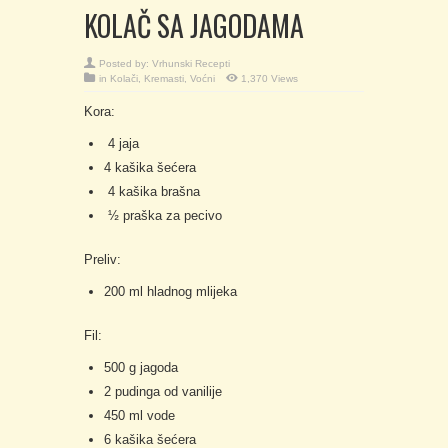
KOLAČ SA JAGODAMA
Posted by:
Vrhunski Recepti
in
Kolači
,
Kremasti
,
Voćni
1,370 Views
Kora:
4 jaja
4 kašika šećera
4 kašika brašna
½ praška za pecivo
Preliv:
200 ml hladnog mlijeka
Fil:
500 g jagoda
2 pudinga od vanilije
450 ml vode
6 kašika šećera