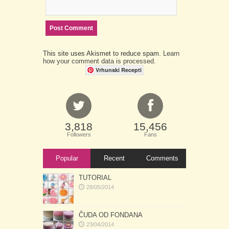
This site uses Akismet to reduce spam.
Learn
how your comment data is processed.
Vrhunski Recepti
3,818
15,456
Followers
Fans
Popular
Recent
Comments
TUTORIAL
28/05/2014
ČUDA OD FONDANA
23/04/2014