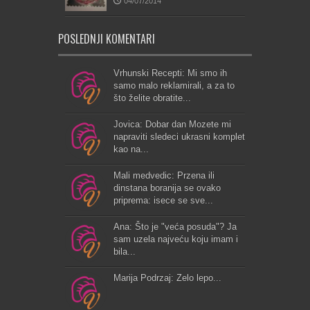
04/07/2014
POSLEDNJI KOMENTARI
Vrhunski Recepti: Mi smo ih
samo malo reklamirali, a za to
što želite obratite...
Jovica: Dobar dan Mozete mi
napraviti sledeci ukrasni komplet
kao na...
Mali medvedic: Przena ili
dinstana boranija se ovako
priprema: isece se sve...
Ana: Što je "veća posuda"? Ja
sam uzela najveću koju imam i
bila...
Marija Podrzaj: Zelo lepo...