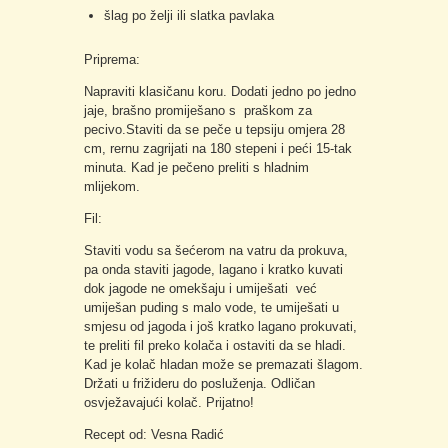
šlag po želji ili slatka pavlaka
Priprema:
Napraviti klasičanu koru. Dodati jedno po jedno
jaje, brašno promiješano s praškom za
pecivo.Staviti da se peče u tepsiju omjera 28
cm, rernu zagrijati na 180 stepeni i peći 15-tak
minuta. Kad je pečeno preliti s hladnim
mlijekom.
Fil:
Staviti vodu sa šećerom na vatru da prokuva,
pa onda staviti jagode, lagano i kratko kuvati
dok jagode ne omekšaju i umiješati već
umiješan puding s malo vode, te umiješati u
smjesu od jagoda i još kratko lagano prokuvati,
te preliti fil preko kolača i ostaviti da se hladi.
Kad je kolač hladan može se premazati šlagom.
Držati u frižideru do posluženja. Odličan
osvježavajući kolač. Prijatno!
Recept od: Vesna Radić