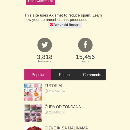
This site uses Akismet to reduce spam.
Learn
how your comment data is processed.
Vrhunski Recepti
3,818
15,456
Followers
Fans
Popular
Recent
Comments
TUTORIAL
28/05/2014
ČUDA OD FONDANA
23/04/2014
ČIZKEJK SA MALINAMA