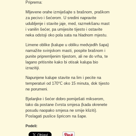
Priprema:
Mljevene orahe izmiješajte s brašnom, praškom
za pecivo i šećerom. U sredini napravite
udubljenje i stavite jaje, med, razmekšanu mast
i vanilin šećer, pa umijesite tijesto i ostavite
neka odstoji oko pola sata na hladnom mjestu.
Limene oblike (kalupe u obliku medvjeđih šapa)
namažite svinjskom masti, pospite brašnom i
punite pripremljenim tijestom, ali ne do vrha, te
lagano pritisnite kako bi otisak kalupa bio
izrazitiji.
Napunjene kalupe stavite na lim i pecite na
temperaturi od 170°C oko 15 minuta, dok tijesto
ne porumeni.
Bjelanjke i šećer dobro pomiješati mikserom,
tako da postane čvrsta smjesa (kada okrenete
posudu naopako smjesa ne smije kliziti).
Poslagati puslice špricom na šape.
Podeli: