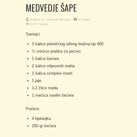
MEDVEDJE ŠAPE
Posted by:
Vrhunski Recepti
in
Kolači
2,073 Views
Sastojci
3 šalice pšeničnog oštrog brašna tip 400
¼ vrećice praška za pecivo
1 šalica šećera
2 šalice mljevenih oraha
1 šalica svinjske masti
1 jaje
1-2 žlice meda
1 vrećica vanilin šećera
Puslice:
4 bjelanjka
250 gr šećera