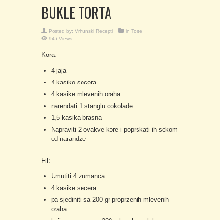
BUKLE TORTA
Posted by:
Vrhunski Recepti
in
Torte
946 Views
Kora:
4 jaja
4 kasike secera
4 kasike mlevenih oraha
narendati 1 stanglu cokolade
1,5 kasika brasna
Napraviti 2 ovakve kore i poprskati ih sokom
od narandze
Fil:
Umutiti 4 zumanca
4 kasike secera
pa sjediniti sa 200 gr proprzenih mlevenih
oraha