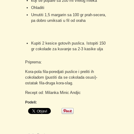
koji se popare sa 200 ml vrelog mleka
Ohladiti
Umutiti 1,5 margarin sa 100 gr prah-secera,
pa dobro umiksati u fil od oraha
Kupiti 2 kesice gotovih puslica. Istopiti 150
gr cokolade za kuvanje sa 2-3 kasike ulja
Priprema:
Kora-pola fila-poredjati puslice i preliti ih
cokoladom (pustiti da se cokolada osusi)-
ostatak fila-druga kora-slag.
Recept od: Milanka Minic Andjic
Podeli: