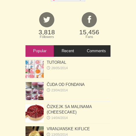
3,818
15,456
Followers
Fans
Popular
Recent
Comments
TUTORIAL
28/05/2014
ČUDA OD FONDANA
23/04/2014
ČIZKEJK SA MALINAMA
(CHEESECAKE)
14/04/2014
VRANJANSKE KIFLICE
13/05/2014