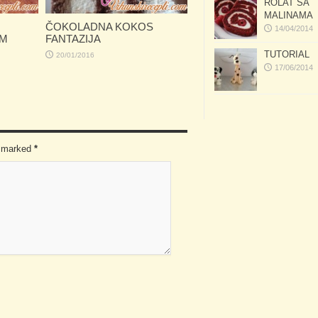
ROLAT SA
MALINAMA
ČOKOLADNA KOKOS
14/04/2014
OM
FANTAZIJA
TUTORIAL
20/01/2016
17/06/2014
re marked
*