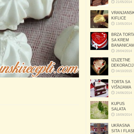
21/05/2014
VRANJANS
KIFLICE
13/05/2014
BRZA TORT
SA KREM
BANANICA
28/04/2014
IZUZETNE
DEKORACIJ
04/10/2015
TORTA SA
VIŠNJAMA
24/06/2014
KUPUS
SALATA
18/09/2014
UKRASNA
SITA I FLAS