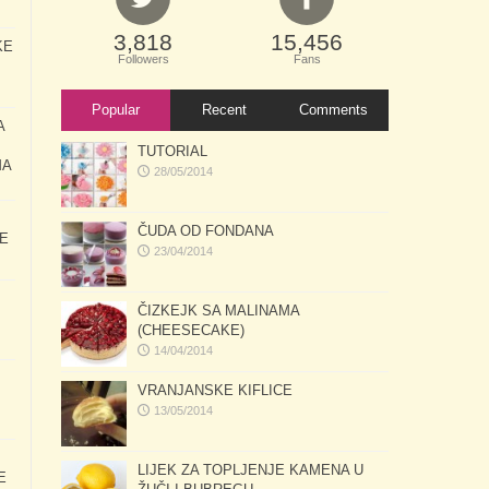
3,818
15,456
KE
Followers
Fans
Popular
Recent
Comments
A
TUTORIAL
MA
28/05/2014
ČUDA OD FONDANA
E
23/04/2014
ČIZKEJK SA MALINAMA
(CHEESECAKE)
14/04/2014
VRANJANSKE KIFLICE
13/05/2014
LIJEK ZA TOPLJENJE KAMENA U
E