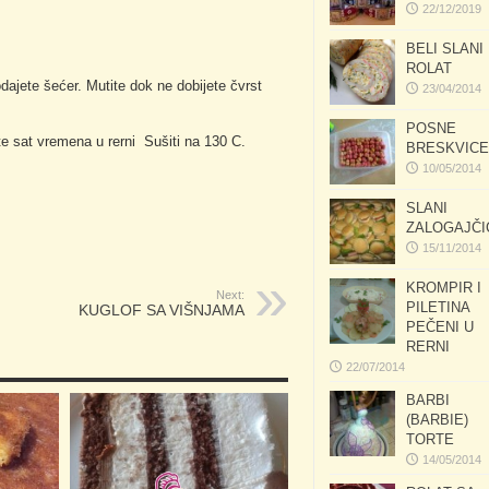
22/12/2019
BELI SLANI
ROLAT
jete šećer. Mutite dok ne dobijete čvrst
23/04/2014
POSNE
ite sat vremena u rerni Sušiti na 130 C.
BRESKVICE
10/05/2014
SLANI
ZALOGAJČI
15/11/2014
KROMPIR I
Next:
PILETINA
KUGLOF SA VIŠNJAMA
PEČENI U
RERNI
22/07/2014
BARBI
(BARBIE)
TORTE
14/05/2014