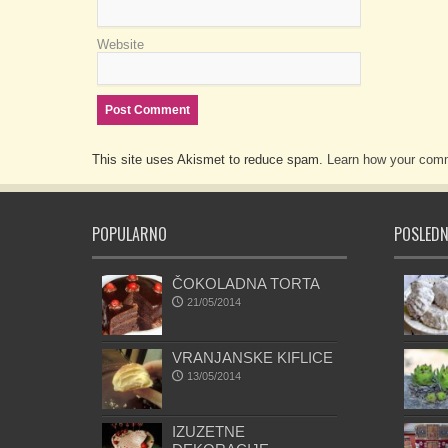
Website
This site uses Akismet to reduce spam.
Learn how your comm
POPULARNO
POSLEDN
ČOKOLADNA TORTA
21/05/2014
VRANJANSKE KIFLICE
13/05/2014
IZUZETNE