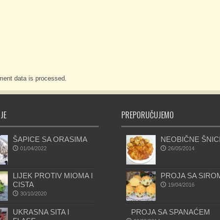
ent data is processed.
JE
PREPORUČUJEMO
ŠAPICE SA ORASIMA
NEOBIČNE ŠNIC
01/04/2022
26/05/2014
LIJEK PROTIV MIOMA I
PROJA SA SIRO
CISTA
19/04/2016
30/10/2020
UKRASNA SITA I
PROJA SA SPANAĆEM