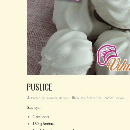
PUSLICE
Posted by:
Vrhunski Recepti
in
Brzi
,
Kolači
,
Sitni
751 Views
Sastojci:
2 belanca
150 g šećera