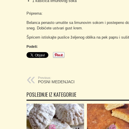
1 kašičica limunovog soka
Priprema:
Belanca penasto umutite sa limunovim sokom i postepeno doda
sneg. Dobićete ustvari gust krem.
Špricem istiskajte puslice željenog oblika na pek papru i suš
Podeli:
Previous:
POSNI MEDENJACI
POSLEDNJE IZ KATEGORIJE