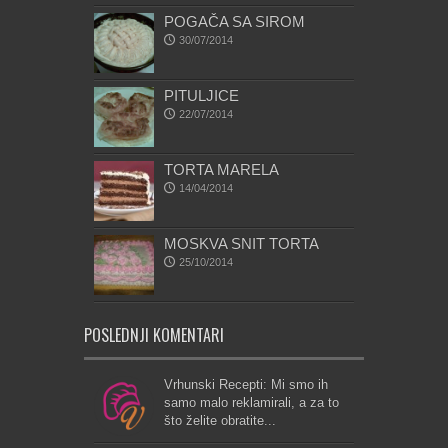
POGAČA SA SIROM
30/07/2014
PITULJICE
22/07/2014
TORTA MARELA
14/04/2014
MOSKVA SNIT TORTA
25/10/2014
POSLEDNJI KOMENTARI
Vrhunski Recepti: Mi smo ih
samo malo reklamirali, a za to
što želite obratite...