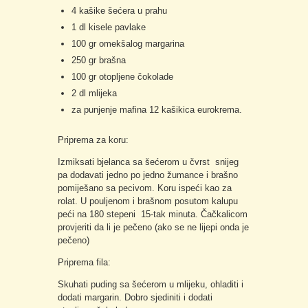
4 kašike šećera u prahu
1 dl kisele pavlake
100 gr omekšalog margarina
250 gr brašna
100 gr otopljene čokolade
2 dl mlijeka
za punjenje mafina 12 kašikica eurokrema.
Priprema za koru:
Izmiksati bjelanca sa šećerom u čvrst snijeg
pa dodavati jedno po jedno žumance i brašno
pomiješano sa pecivom. Koru ispeći kao za
rolat. U pouljenom i brašnom posutom kalupu
peći na 180 stepeni 15-tak minuta. Čačkalicom
provjeriti da li je pečeno (ako se ne lijepi onda je
pečeno)
Priprema fila:
Skuhati puding sa šećerom u mlijeku, ohladiti i
dodati margarin. Dobro sjediniti i dodati