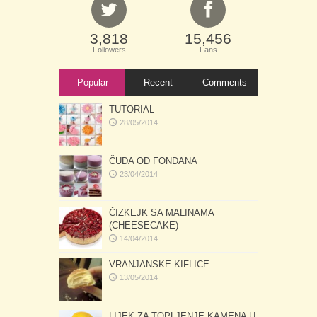
3,818
15,456
Followers
Fans
Popular
Recent
Comments
TUTORIAL
28/05/2014
ČUDA OD FONDANA
23/04/2014
ČIZKEJK SA MALINAMA
(CHEESECAKE)
14/04/2014
VRANJANSKE KIFLICE
13/05/2014
LIJEK ZA TOPLJENJE KAMENA U