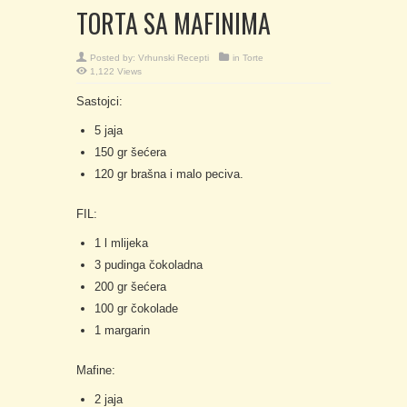
TORTA SA MAFINIMA
Posted by:
Vrhunski Recepti
in
Torte
1,122 Views
Sastojci:
5 jaja
150 gr šećera
120 gr brašna i malo peciva.
FIL:
1 l mlijeka
3 pudinga čokoladna
200 gr šećera
100 gr čokolade
1 margarin
Mafine:
2 jaja