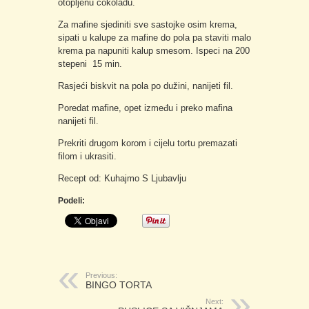
otopljenu čokoladu.
Za mafine sjediniti sve sastojke osim krema,
sipati u kalupe za mafine do pola pa staviti malo
krema pa napuniti kalup smesom. Ispeci na 200
stepeni 15 min.
Rasjeći biskvit na pola po dužini, nanijeti fil.
Poredat mafine, opet između i preko mafina
nanijeti fil.
Prekriti drugom korom i cijelu tortu premazati
filom i ukrasiti.
Recept od: Kuhajmo S Ljubavlju
Podeli:
Previous:
BINGO TORTA
Next: