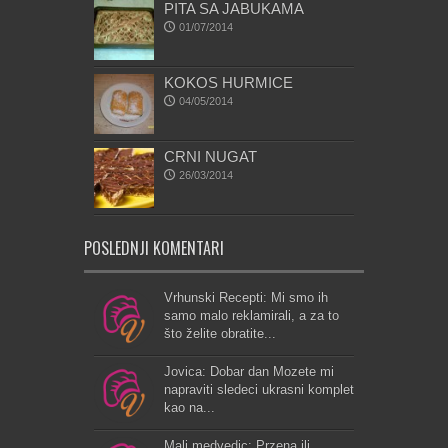
PITA SA JABUKAMA
01/07/2014
KOKOS HURMICE
04/05/2014
CRNI NUGAT
26/03/2014
POSLEDNJI KOMENTARI
Vrhunski Recepti: Mi smo ih
samo malo reklamirali, a za to
što želite obratite...
Jovica: Dobar dan Mozete mi
napraviti sledeci ukrasni komplet
kao na...
Mali medvedic: Przena ili