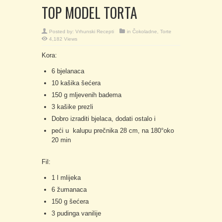
TOP MODEL TORTA
Posted by:
Vrhunski Recepti
in
Čokoladne
,
Torte
4,182 Views
Kora:
6 bjelanaca
10 kašika šećera
150 g mljevenih badema
3 kašike prezli
Dobro izraditi bjelaca, dodati ostalo i
peći u kalupu prečnika 28 cm, na 180°oko
20 min
Fil:
1 l mlijeka
6 žumanaca
150 g šećera
3 pudinga vanilije