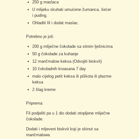
250 g maslaca
U mlijeku skuhati umućene žumanca, šećer
i puding.
Ohladiti fil i dodat maslac.
Potrebno je još:
200 g mliječne čokolade sa sitnim lješnicima
50 g čokolade za kuhanje
12 mančmalow keksa (Odvojiti biskvit)
10 čokoladnih kroasana 7 day
malo cijelog petit keksa ili piškota ili plazme
keksa
2 šlag kreme
Priprema:
Fil podjeliti pa u 1 dio dodati otopljene mliječne
čokolade.
Dodati i mljeveni biskvit koji je skinut sa
mančmalowa.