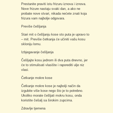
Prestanite praviti istu frizuru iznova i iznova.
Nove frizure nastaju svaki dan, a ako ne
probate nove stvari, nikada nećete znati koja
frizura vam najbolje odgovara.
Previše češljanja
Stari mit o češljanju kose sto puta je upravo to
– mit. Previše četkanja će učiniti vašu kosu
skloniju lomu.
Izbjegavanje češljanja
Češljajte kosu jednom ili dva puta dnevno, jer
će to stimulisati vlasište i raporediti ulje niz
vlasi.
Četkanje mokre kose
Četkanje mokre kose je najbolji način da
izgubite više kose nego što je to potrebno.
Ukoliko morate češljati mokru kosu, onda
koristite češalj sa širokim zupcima.
Zdravlje tjemena