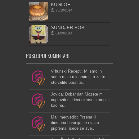
KUGLOF
25/10/2014
SUNDJER BOB
01/09/2014
POSLEDNJI KOMENTARI
Vrhunski Recepti: Mi smo ih
samo malo reklamirali, a za to
što želite obratite...
Jovica: Dobar dan Mozete mi
napraviti sledeci ukrasni komplet
kao na...
Mali medvedic: Przena ili
dinstana boranija se ovako
priprema: isece se sve...