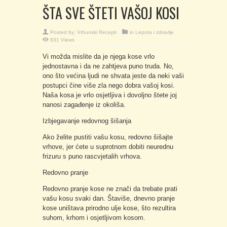
ŠTA SVE ŠTETI VAŠOJ KOSI
Posted by:
Vrhunski Recepti
in
Lepota i zdravlje
831 Views
Vi možda mislite da je njega kose vrlo
jednostavna i da ne zahtjeva puno truda. No,
ono što većina ljudi ne shvata jeste da neki vaši
postupci čine više zla nego dobra vašoj kosi.
Naša kosa je vrlo osjetljiva i dovoljno štete joj
nanosi zagađenje iz okoliša.
Izbjegavanje redovnog šišanja
Ako želite pustiti vašu kosu, redovno šišajte
vrhove, jer ćete u suprotnom dobiti neurednu
frizuru s puno rascvjetalih vrhova.
Redovno pranje
Redovno pranje kose ne znači da trebate prati
vašu kosu svaki dan. Štaviše, dnevno pranje
kose uništava prirodno ulje kose, što rezultira
suhom, krhom i osjetljivom kosom.