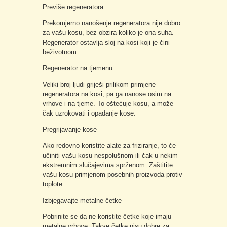
Previše regeneratora
Prekomjerno nanošenje regeneratora nije dobro
za vašu kosu, bez obzira koliko je ona suha.
Regenerator ostavlja sloj na kosi koji je čini
beživotnom.
Regenerator na tjemenu
Veliki broj ljudi griješi prilikom primjene
regeneratora na kosi, pa ga nanose osim na
vrhove i na tjeme. To oštećuje kosu, a može
čak uzrokovati i opadanje kose.
Pregrijavanje kose
Ako redovno koristite alate za friziranje, to će
učiniti vašu kosu nespolušnom ili čak u nekim
ekstremnim slučajevima sprženom. Zaštitite
vašu kosu primjenom posebnih proizvoda protiv
toplote.
Izbjegavajte metalne četke
Pobrinite se da ne koristite četke koje imaju
metalne vrhove. Takve četke nisu dobre za